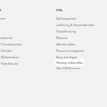
l
Hilfe
hmen
Zahlungsarten
Lieferung & Versandkosten
Filialabholung
mationen
Retoure
ür Firmenkunden
eBooks laden
r Schulen
Passwort vergessen
r Bibliotheken
Abos kündigen
Vertrag widerrufen
r freie Berufe
Alle Hilfethemen