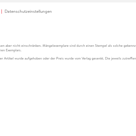
Datenschutzeinstellungen
en aber nicht einschränken. Mängelexemplare sind durch einen Stempel als solche gekennz
ien Exemplars.
ser Artikel wurde aufgehoben oder der Preis wurde vom Verlag gesenkt. Die jeweils zutreffend
ter der Leseprobe übermittelt werden.
kelseite dargestellten Datums vom Verlag angehoben.
g (UVP) des Herstellers.
n zu Preissenkungen beziehen sich auf den vorherigen Preis.
senkungen beziehen sich auf den letzten gebundenen Preis.
kelseite dargestellten Datums vom Verlag angehoben.
n den Gutschein ausschließlich online einlösen unter www.hugendubel.de. Keine Bestellung z
und eBooks) sowie für preisgebundene Kalender, tolino shine (4016621130466), tolino selec
cht möglich. Ein Weiterverkauf und der Handel des Gutscheincodes sind nicht gestattet.