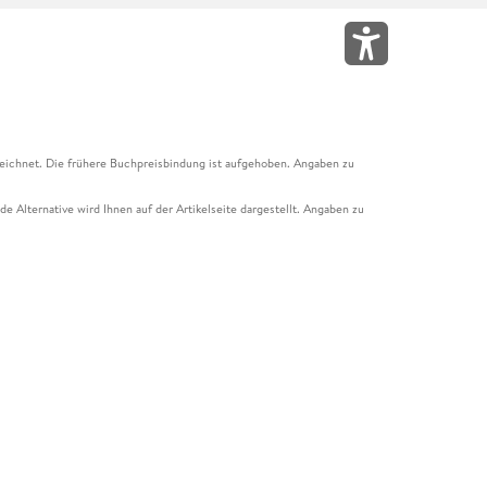
eichnet. Die frühere Buchpreisbindung ist aufgehoben. Angaben zu
e Alternative wird Ihnen auf der Artikelseite dargestellt. Angaben zu
ur Abholung mit Zahlung in der Filiale möglich. Der Gutschein ist nicht
t und das Hugendubel Hörbuch Abo. Der Gutschein ist nicht mit anderen