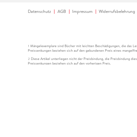
Datenschutz
AGB
Impressum
Widerrufsbelehrung
Mängelexemplare sind Bücher mit leichten Beschädigungen, die das Les
1
Preissenkungen beziehen sich auf den gebundenen Preis eines mangelfre
Diese Artikel unterliegen nicht der Preisbindung, die Preisbindung die
2
Preissenkungen beziehen sich auf den vorherigen Preis.
Durch Öffnen der Leseprobe willigen Sie ein, dass Daten an den Anbie
3
Der gebundene Preis dieses Artikels wird nach Ablauf des auf der Arti
4
Der Preisvergleich bezieht sich auf die unverbindliche Preisempfehlun
5
Der gebundene Preis dieses Artikels wurde vom Verlag gesenkt. Angabe
6
Die Preisbindung dieses Artikels wurde aufgehoben. Angaben zu Preis
7
Der gebundene Preis dieses Artikels wird nach Ablauf des auf der Arti
8
Ihr Gutschein SOMMER13 gilt bis einschließlich 10.08.2026. Sie könne
12
gültig für gesetzlich preisgebundene Artikel (deutschsprachige Bücher 
Gutscheinen und Geschenkkarten kombinierbar. Eine Barauszahlung ist ni