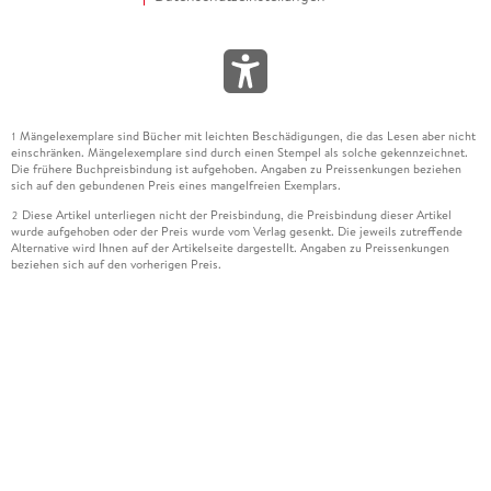
Mängelexemplare sind Bücher mit leichten Beschädigungen, die das Lesen aber nicht
1
einschränken. Mängelexemplare sind durch einen Stempel als solche gekennzeichnet.
Die frühere Buchpreisbindung ist aufgehoben. Angaben zu Preissenkungen beziehen
sich auf den gebundenen Preis eines mangelfreien Exemplars.
Diese Artikel unterliegen nicht der Preisbindung, die Preisbindung dieser Artikel
2
wurde aufgehoben oder der Preis wurde vom Verlag gesenkt. Die jeweils zutreffende
Alternative wird Ihnen auf der Artikelseite dargestellt. Angaben zu Preissenkungen
beziehen sich auf den vorherigen Preis.
Durch Öffnen der Leseprobe willigen Sie ein, dass Daten an den Anbieter der
3
Leseprobe übermittelt werden.
Der gebundene Preis dieses Artikels wird nach Ablauf des auf der Artikelseite
4
dargestellten Datums vom Verlag angehoben.
Der Preisvergleich bezieht sich auf die unverbindliche Preisempfehlung (UVP) des
5
Herstellers.
Der gebundene Preis dieses Artikels wurde vom Verlag gesenkt. Angaben zu
6
Preissenkungen beziehen sich auf den vorherigen Preis.
Die Preisbindung dieses Artikels wurde aufgehoben. Angaben zu Preissenkungen
7