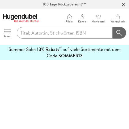
100 Tage Rückgaberecht***
Abholung in über 100 Filialen
Filiale
Konto
Merkzettel
Warenkorb
Hugendubel
Menu
Summer Sale:
13% Rabatt
auf viele Sortimente mit dem
12
mehr
Code
SOMMER13
erfahren