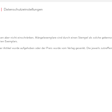
Datenschutzeinstellungen
en aber nicht einschränken. Mängelexemplare sind durch einen Stempel als solche gekennz
ien Exemplars.
ser Artikel wurde aufgehoben oder der Preis wurde vom Verlag gesenkt. Die jeweils zutreffend
ter der Leseprobe übermittelt werden.
kelseite dargestellten Datums vom Verlag angehoben.
g (UVP) des Herstellers.
n zu Preissenkungen beziehen sich auf den vorherigen Preis.
senkungen beziehen sich auf den letzten gebundenen Preis.
kelseite dargestellten Datums vom Verlag angehoben.
n den Gutschein ausschließlich online einlösen unter www.hugendubel.de. Keine Bestellung z
und eBooks) sowie für preisgebundene Kalender, tolino shine (4016621130466), tolino selec
cht möglich. Ein Weiterverkauf und der Handel des Gutscheincodes sind nicht gestattet.