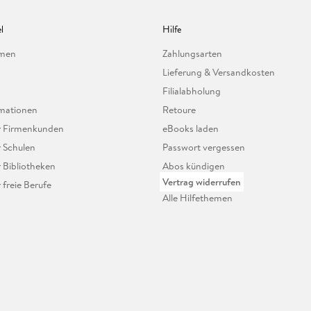
l
Hilfe
hmen
Zahlungsarten
Lieferung & Versandkosten
Filialabholung
mationen
Retoure
ür Firmenkunden
eBooks laden
r Schulen
Passwort vergessen
r Bibliotheken
Abos kündigen
Vertrag widerrufen
r freie Berufe
Alle Hilfethemen