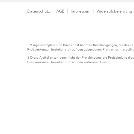
Datenschutz
AGB
Impressum
Widerrufsbelehrung
Mängelexemplare sind Bücher mit leichten Beschädigungen, die das Les
1
Preissenkungen beziehen sich auf den gebundenen Preis eines mangelfre
Diese Artikel unterliegen nicht der Preisbindung, die Preisbindung die
2
Preissenkungen beziehen sich auf den vorherigen Preis.
Durch Öffnen der Leseprobe willigen Sie ein, dass Daten an den Anbie
3
Der gebundene Preis dieses Artikels wird nach Ablauf des auf der Arti
4
Der Preisvergleich bezieht sich auf die unverbindliche Preisempfehlun
5
Der gebundene Preis dieses Artikels wurde vom Verlag gesenkt. Angabe
6
Die Preisbindung dieses Artikels wurde aufgehoben. Angaben zu Preis
7
Der gebundene Preis dieses Artikels wird nach Ablauf des auf der Arti
8
Ihr Gutschein SOMMER13 gilt bis einschließlich 10.08.2026. Sie könne
12
gültig für gesetzlich preisgebundene Artikel (deutschsprachige Bücher 
Gutscheinen und Geschenkkarten kombinierbar. Eine Barauszahlung ist ni