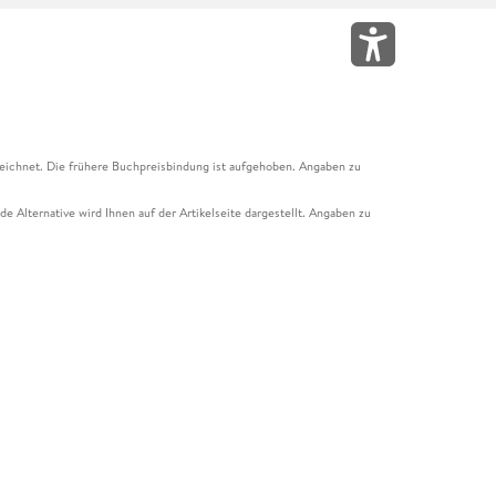
eichnet. Die frühere Buchpreisbindung ist aufgehoben. Angaben zu
e Alternative wird Ihnen auf der Artikelseite dargestellt. Angaben zu
ur Abholung mit Zahlung in der Filiale möglich. Der Gutschein ist nicht
t und das Hugendubel Hörbuch Abo. Der Gutschein ist nicht mit anderen