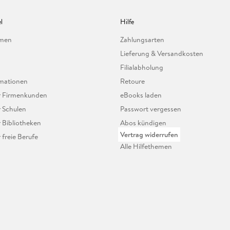
l
Hilfe
hmen
Zahlungsarten
Lieferung & Versandkosten
Filialabholung
mationen
Retoure
ür Firmenkunden
eBooks laden
r Schulen
Passwort vergessen
r Bibliotheken
Abos kündigen
Vertrag widerrufen
r freie Berufe
Alle Hilfethemen