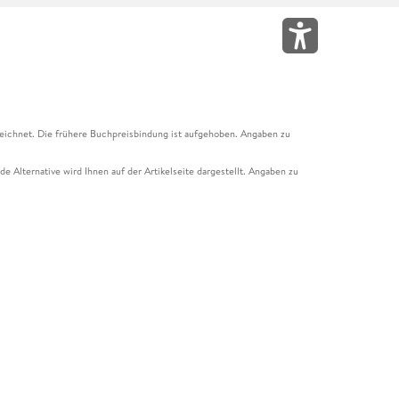
eichnet. Die frühere Buchpreisbindung ist aufgehoben. Angaben zu
e Alternative wird Ihnen auf der Artikelseite dargestellt. Angaben zu
ur Abholung mit Zahlung in der Filiale möglich. Der Gutschein ist nicht
t und das Hugendubel Hörbuch Abo. Der Gutschein ist nicht mit anderen