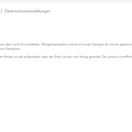
Datenschutzeinstellungen
en aber nicht einschränken. Mängelexemplare sind durch einen Stempel als solche gekennz
ien Exemplars.
ser Artikel wurde aufgehoben oder der Preis wurde vom Verlag gesenkt. Die jeweils zutreffend
ter der Leseprobe übermittelt werden.
kelseite dargestellten Datums vom Verlag angehoben.
g (UVP) des Herstellers.
n zu Preissenkungen beziehen sich auf den vorherigen Preis.
senkungen beziehen sich auf den letzten gebundenen Preis.
kelseite dargestellten Datums vom Verlag angehoben.
n den Gutschein ausschließlich online einlösen unter www.hugendubel.de. Keine Bestellung z
und eBooks) sowie für preisgebundene Kalender, tolino shine (4016621130466), tolino selec
cht möglich. Ein Weiterverkauf und der Handel des Gutscheincodes sind nicht gestattet.