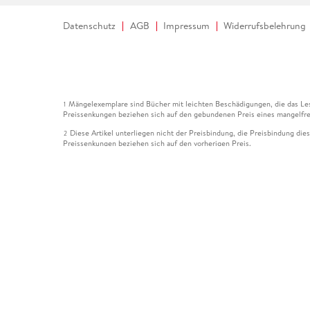
Datenschutz
AGB
Impressum
Widerrufsbelehrung
Mängelexemplare sind Bücher mit leichten Beschädigungen, die das Les
1
Preissenkungen beziehen sich auf den gebundenen Preis eines mangelfre
Diese Artikel unterliegen nicht der Preisbindung, die Preisbindung die
2
Preissenkungen beziehen sich auf den vorherigen Preis.
Durch Öffnen der Leseprobe willigen Sie ein, dass Daten an den Anbie
3
Der gebundene Preis dieses Artikels wird nach Ablauf des auf der Arti
4
Der Preisvergleich bezieht sich auf die unverbindliche Preisempfehlun
5
Der gebundene Preis dieses Artikels wurde vom Verlag gesenkt. Angabe
6
Die Preisbindung dieses Artikels wurde aufgehoben. Angaben zu Preis
7
Der gebundene Preis dieses Artikels wird nach Ablauf des auf der Arti
8
Ihr Gutschein SOMMER13 gilt bis einschließlich 10.08.2026. Sie könne
12
gültig für gesetzlich preisgebundene Artikel (deutschsprachige Bücher 
Gutscheinen und Geschenkkarten kombinierbar. Eine Barauszahlung ist ni