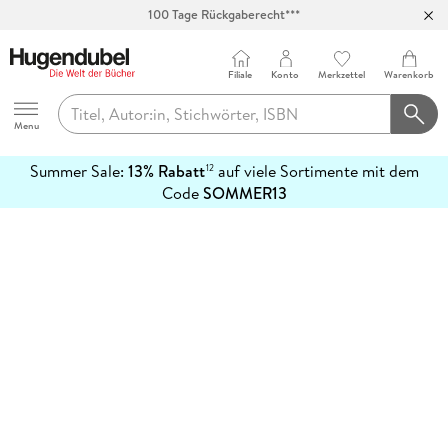
100 Tage Rückgaberecht***
Abholung in über 100 Filialen
Filiale
Konto
Merkzettel
Warenkorb
Hugendubel
Menu
Summer Sale:
13% Rabatt
auf viele Sortimente mit dem
12
mehr
Code
SOMMER13
erfahren