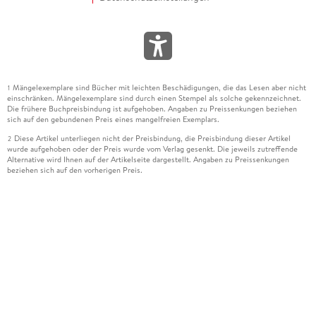
Mängelexemplare sind Bücher mit leichten Beschädigungen, die das Lesen aber nicht
1
einschränken. Mängelexemplare sind durch einen Stempel als solche gekennzeichnet.
Die frühere Buchpreisbindung ist aufgehoben. Angaben zu Preissenkungen beziehen
sich auf den gebundenen Preis eines mangelfreien Exemplars.
Diese Artikel unterliegen nicht der Preisbindung, die Preisbindung dieser Artikel
2
wurde aufgehoben oder der Preis wurde vom Verlag gesenkt. Die jeweils zutreffende
Alternative wird Ihnen auf der Artikelseite dargestellt. Angaben zu Preissenkungen
beziehen sich auf den vorherigen Preis.
Durch Öffnen der Leseprobe willigen Sie ein, dass Daten an den Anbieter der
3
Leseprobe übermittelt werden.
Der gebundene Preis dieses Artikels wird nach Ablauf des auf der Artikelseite
4
dargestellten Datums vom Verlag angehoben.
Der Preisvergleich bezieht sich auf die unverbindliche Preisempfehlung (UVP) des
5
Herstellers.
Der gebundene Preis dieses Artikels wurde vom Verlag gesenkt. Angaben zu
6
Preissenkungen beziehen sich auf den vorherigen Preis.
Die Preisbindung dieses Artikels wurde aufgehoben. Angaben zu Preissenkungen
7