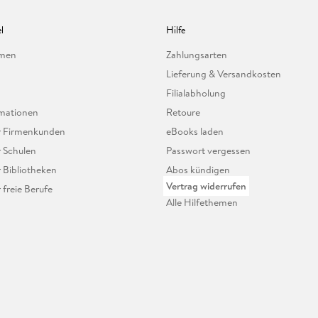
l
Hilfe
hmen
Zahlungsarten
Lieferung & Versandkosten
Filialabholung
mationen
Retoure
ür Firmenkunden
eBooks laden
r Schulen
Passwort vergessen
r Bibliotheken
Abos kündigen
Vertrag widerrufen
r freie Berufe
Alle Hilfethemen