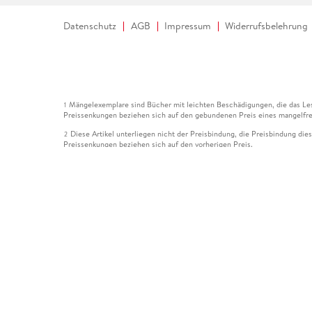
Datenschutz
AGB
Impressum
Widerrufsbelehrung
Mängelexemplare sind Bücher mit leichten Beschädigungen, die das Les
1
Preissenkungen beziehen sich auf den gebundenen Preis eines mangelfre
Diese Artikel unterliegen nicht der Preisbindung, die Preisbindung die
2
Preissenkungen beziehen sich auf den vorherigen Preis.
Durch Öffnen der Leseprobe willigen Sie ein, dass Daten an den Anbie
3
Der gebundene Preis dieses Artikels wird nach Ablauf des auf der Arti
4
Der Preisvergleich bezieht sich auf die unverbindliche Preisempfehlun
5
Der gebundene Preis dieses Artikels wurde vom Verlag gesenkt. Angabe
6
Die Preisbindung dieses Artikels wurde aufgehoben. Angaben zu Preis
7
Der gebundene Preis dieses Artikels wird nach Ablauf des auf der Arti
8
Ihr Gutschein SOMMER13 gilt bis einschließlich 10.08.2026. Sie könne
12
gültig für gesetzlich preisgebundene Artikel (deutschsprachige Bücher 
Gutscheinen und Geschenkkarten kombinierbar. Eine Barauszahlung ist ni