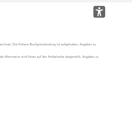
eichnet. Die frühere Buchpreisbindung ist aufgehoben. Angaben zu
e Alternative wird Ihnen auf der Artikelseite dargestellt. Angaben zu
ur Abholung mit Zahlung in der Filiale möglich. Der Gutschein ist nicht
t und das Hugendubel Hörbuch Abo. Der Gutschein ist nicht mit anderen