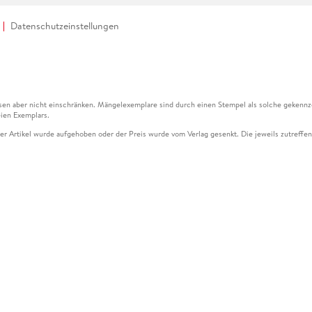
Datenschutzeinstellungen
en aber nicht einschränken. Mängelexemplare sind durch einen Stempel als solche gekennz
ien Exemplars.
ser Artikel wurde aufgehoben oder der Preis wurde vom Verlag gesenkt. Die jeweils zutreffend
ter der Leseprobe übermittelt werden.
kelseite dargestellten Datums vom Verlag angehoben.
g (UVP) des Herstellers.
n zu Preissenkungen beziehen sich auf den vorherigen Preis.
senkungen beziehen sich auf den letzten gebundenen Preis.
kelseite dargestellten Datums vom Verlag angehoben.
n den Gutschein ausschließlich online einlösen unter www.hugendubel.de. Keine Bestellung z
und eBooks) sowie für preisgebundene Kalender, tolino shine (4016621130466), tolino selec
cht möglich. Ein Weiterverkauf und der Handel des Gutscheincodes sind nicht gestattet.