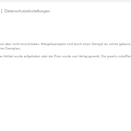
Datenschutzeinstellungen
en aber nicht einschränken. Mängelexemplare sind durch einen Stempel als solche gekennz
ien Exemplars.
ser Artikel wurde aufgehoben oder der Preis wurde vom Verlag gesenkt. Die jeweils zutreffend
ter der Leseprobe übermittelt werden.
kelseite dargestellten Datums vom Verlag angehoben.
g (UVP) des Herstellers.
n zu Preissenkungen beziehen sich auf den vorherigen Preis.
senkungen beziehen sich auf den letzten gebundenen Preis.
kelseite dargestellten Datums vom Verlag angehoben.
n den Gutschein ausschließlich online einlösen unter www.hugendubel.de. Keine Bestellung z
und eBooks) sowie für preisgebundene Kalender, tolino shine (4016621130466), tolino selec
cht möglich. Ein Weiterverkauf und der Handel des Gutscheincodes sind nicht gestattet.