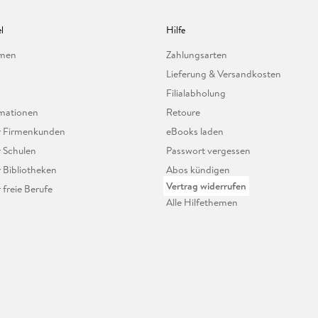
l
Hilfe
hmen
Zahlungsarten
Lieferung & Versandkosten
Filialabholung
mationen
Retoure
ür Firmenkunden
eBooks laden
r Schulen
Passwort vergessen
r Bibliotheken
Abos kündigen
Vertrag widerrufen
r freie Berufe
Alle Hilfethemen