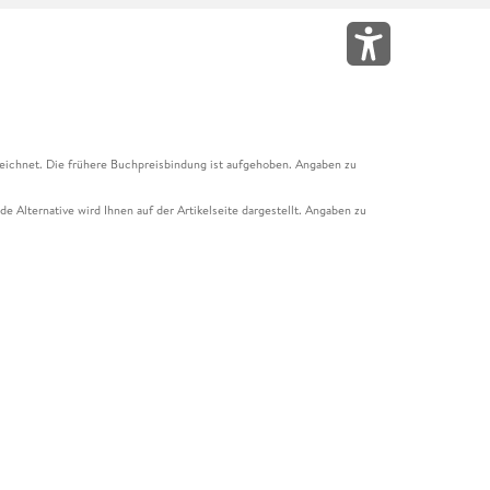
eichnet. Die frühere Buchpreisbindung ist aufgehoben. Angaben zu
e Alternative wird Ihnen auf der Artikelseite dargestellt. Angaben zu
ur Abholung mit Zahlung in der Filiale möglich. Der Gutschein ist nicht
t und das Hugendubel Hörbuch Abo. Der Gutschein ist nicht mit anderen