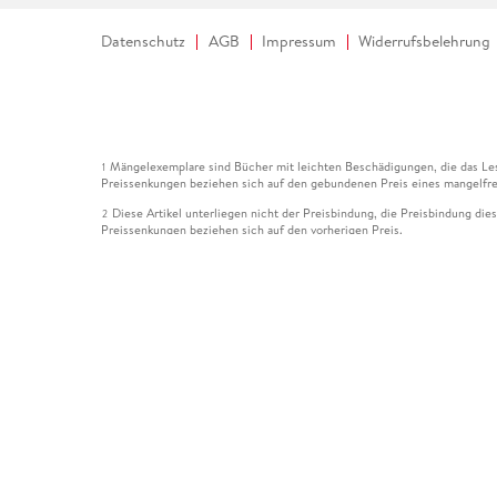
Datenschutz
AGB
Impressum
Widerrufsbelehrung
Mängelexemplare sind Bücher mit leichten Beschädigungen, die das Les
1
Preissenkungen beziehen sich auf den gebundenen Preis eines mangelfre
Diese Artikel unterliegen nicht der Preisbindung, die Preisbindung die
2
Preissenkungen beziehen sich auf den vorherigen Preis.
Durch Öffnen der Leseprobe willigen Sie ein, dass Daten an den Anbie
3
Der gebundene Preis dieses Artikels wird nach Ablauf des auf der Arti
4
Der Preisvergleich bezieht sich auf die unverbindliche Preisempfehlun
5
Der gebundene Preis dieses Artikels wurde vom Verlag gesenkt. Angabe
6
Die Preisbindung dieses Artikels wurde aufgehoben. Angaben zu Preis
7
Der gebundene Preis dieses Artikels wird nach Ablauf des auf der Arti
8
Ihr Gutschein SOMMER13 gilt bis einschließlich 10.08.2026. Sie könne
12
gültig für gesetzlich preisgebundene Artikel (deutschsprachige Bücher 
Gutscheinen und Geschenkkarten kombinierbar. Eine Barauszahlung ist ni