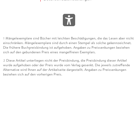
Mängelexemplare sind Bücher mit leichten Beschädigungen, die das Lesen aber nicht
1
einschränken. Mängelexemplare sind durch einen Stempel als solche gekennzeichnet.
Die frühere Buchpreisbindung ist aufgehoben. Angaben zu Preissenkungen beziehen
sich auf den gebundenen Preis eines mangelfreien Exemplars.
Diese Artikel unterliegen nicht der Preisbindung, die Preisbindung dieser Artikel
2
wurde aufgehoben oder der Preis wurde vom Verlag gesenkt. Die jeweils zutreffende
Alternative wird Ihnen auf der Artikelseite dargestellt. Angaben zu Preissenkungen
beziehen sich auf den vorherigen Preis.
Durch Öffnen der Leseprobe willigen Sie ein, dass Daten an den Anbieter der
3
Leseprobe übermittelt werden.
Der gebundene Preis dieses Artikels wird nach Ablauf des auf der Artikelseite
4
dargestellten Datums vom Verlag angehoben.
Der Preisvergleich bezieht sich auf die unverbindliche Preisempfehlung (UVP) des
5
Herstellers.
Der gebundene Preis dieses Artikels wurde vom Verlag gesenkt. Angaben zu
6
Preissenkungen beziehen sich auf den vorherigen Preis.
Die Preisbindung dieses Artikels wurde aufgehoben. Angaben zu Preissenkungen
7