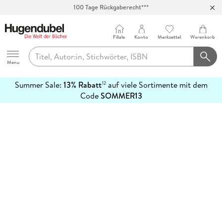
100 Tage Rückgaberecht***
Abholung in über 100 Filialen
Filiale
Konto
Merkzettel
Warenkorb
Hugendubel
Menu
Summer Sale:
13% Rabatt
auf viele Sortimente mit dem
12
mehr
Code
SOMMER13
erfahren