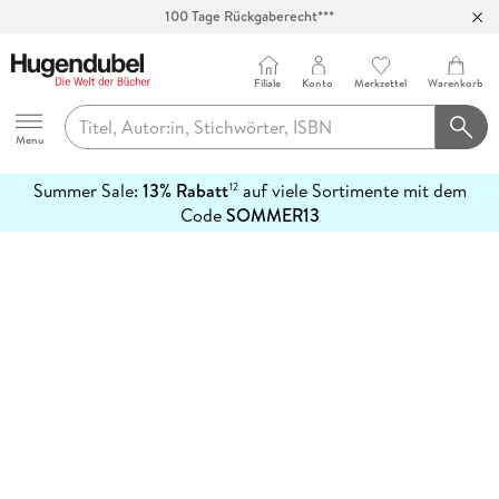
100 Tage Rückgaberecht***
Abholung in über 100 Filialen
Filiale
Konto
Merkzettel
Warenkorb
Hugendubel
Menu
Summer Sale:
13% Rabatt
auf viele Sortimente mit dem
12
mehr
Code
SOMMER13
erfahren