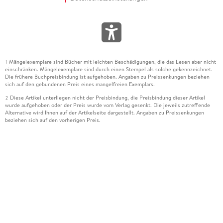
Mängelexemplare sind Bücher mit leichten Beschädigungen, die das Lesen aber nicht
1
einschränken. Mängelexemplare sind durch einen Stempel als solche gekennzeichnet.
Die frühere Buchpreisbindung ist aufgehoben. Angaben zu Preissenkungen beziehen
sich auf den gebundenen Preis eines mangelfreien Exemplars.
Diese Artikel unterliegen nicht der Preisbindung, die Preisbindung dieser Artikel
2
wurde aufgehoben oder der Preis wurde vom Verlag gesenkt. Die jeweils zutreffende
Alternative wird Ihnen auf der Artikelseite dargestellt. Angaben zu Preissenkungen
beziehen sich auf den vorherigen Preis.
Durch Öffnen der Leseprobe willigen Sie ein, dass Daten an den Anbieter der
3
Leseprobe übermittelt werden.
Der gebundene Preis dieses Artikels wird nach Ablauf des auf der Artikelseite
4
dargestellten Datums vom Verlag angehoben.
Der Preisvergleich bezieht sich auf die unverbindliche Preisempfehlung (UVP) des
5
Herstellers.
Der gebundene Preis dieses Artikels wurde vom Verlag gesenkt. Angaben zu
6
Preissenkungen beziehen sich auf den vorherigen Preis.
Die Preisbindung dieses Artikels wurde aufgehoben. Angaben zu Preissenkungen
7