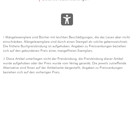
Mängelexemplare sind Bücher mit leichten Beschädigungen, die das Lesen aber nicht
1
einschränken. Mängelexemplare sind durch einen Stempel als solche gekennzeichnet.
Die frühere Buchpreisbindung ist aufgehoben. Angaben zu Preissenkungen beziehen
sich auf den gebundenen Preis eines mangelfreien Exemplars.
Diese Artikel unterliegen nicht der Preisbindung, die Preisbindung dieser Artikel
2
wurde aufgehoben oder der Preis wurde vom Verlag gesenkt. Die jeweils zutreffende
Alternative wird Ihnen auf der Artikelseite dargestellt. Angaben zu Preissenkungen
beziehen sich auf den vorherigen Preis.
Durch Öffnen der Leseprobe willigen Sie ein, dass Daten an den Anbieter der
3
Leseprobe übermittelt werden.
Der gebundene Preis dieses Artikels wird nach Ablauf des auf der Artikelseite
4
dargestellten Datums vom Verlag angehoben.
Der Preisvergleich bezieht sich auf die unverbindliche Preisempfehlung (UVP) des
5
Herstellers.
Der gebundene Preis dieses Artikels wurde vom Verlag gesenkt. Angaben zu
6
Preissenkungen beziehen sich auf den vorherigen Preis.
Die Preisbindung dieses Artikels wurde aufgehoben. Angaben zu Preissenkungen
7