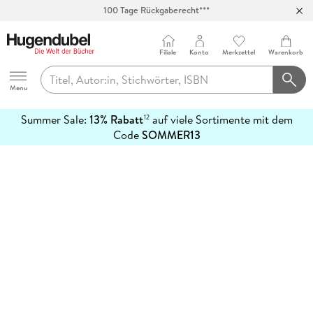
100 Tage Rückgaberecht***
Abholung in über 100 Filialen
Filiale
Konto
Merkzettel
Warenkorb
Hugendubel
Menu
Summer Sale:
13% Rabatt
auf viele Sortimente mit dem
12
mehr
Code
SOMMER13
erfahren