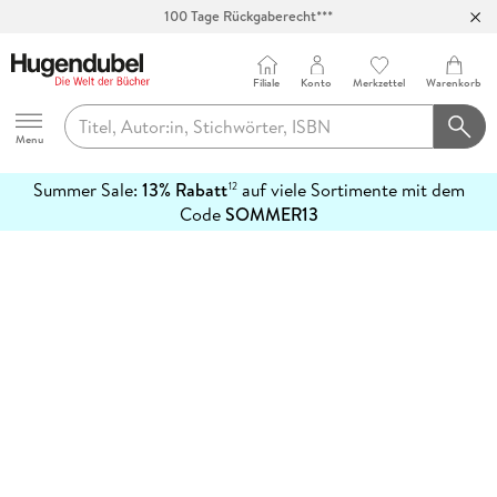
100 Tage Rückgaberecht***
Abholung in über 100 Filialen
Filiale
Konto
Merkzettel
Warenkorb
Hugendubel
Menu
Summer Sale:
13% Rabatt
auf viele Sortimente mit dem
12
mehr
Code
SOMMER13
erfahren