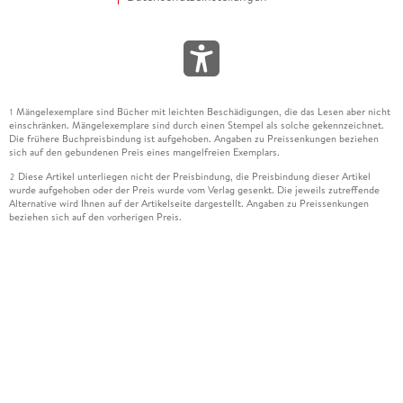
Mängelexemplare sind Bücher mit leichten Beschädigungen, die das Lesen aber nicht
1
einschränken. Mängelexemplare sind durch einen Stempel als solche gekennzeichnet.
Die frühere Buchpreisbindung ist aufgehoben. Angaben zu Preissenkungen beziehen
sich auf den gebundenen Preis eines mangelfreien Exemplars.
Diese Artikel unterliegen nicht der Preisbindung, die Preisbindung dieser Artikel
2
wurde aufgehoben oder der Preis wurde vom Verlag gesenkt. Die jeweils zutreffende
Alternative wird Ihnen auf der Artikelseite dargestellt. Angaben zu Preissenkungen
beziehen sich auf den vorherigen Preis.
Durch Öffnen der Leseprobe willigen Sie ein, dass Daten an den Anbieter der
3
Leseprobe übermittelt werden.
Der gebundene Preis dieses Artikels wird nach Ablauf des auf der Artikelseite
4
dargestellten Datums vom Verlag angehoben.
Der Preisvergleich bezieht sich auf die unverbindliche Preisempfehlung (UVP) des
5
Herstellers.
Der gebundene Preis dieses Artikels wurde vom Verlag gesenkt. Angaben zu
6
Preissenkungen beziehen sich auf den vorherigen Preis.
Die Preisbindung dieses Artikels wurde aufgehoben. Angaben zu Preissenkungen
7