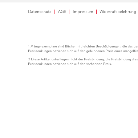
Datenschutz
AGB
Impressum
Widerrufsbelehrung
Mängelexemplare sind Bücher mit leichten Beschädigungen, die das Les
1
Preissenkungen beziehen sich auf den gebundenen Preis eines mangelfre
Diese Artikel unterliegen nicht der Preisbindung, die Preisbindung die
2
Preissenkungen beziehen sich auf den vorherigen Preis.
Durch Öffnen der Leseprobe willigen Sie ein, dass Daten an den Anbie
3
Der gebundene Preis dieses Artikels wird nach Ablauf des auf der Arti
4
Der Preisvergleich bezieht sich auf die unverbindliche Preisempfehlun
5
Der gebundene Preis dieses Artikels wurde vom Verlag gesenkt. Angabe
6
Die Preisbindung dieses Artikels wurde aufgehoben. Angaben zu Preis
7
Der gebundene Preis dieses Artikels wird nach Ablauf des auf der Arti
8
Ihr Gutschein SOMMER13 gilt bis einschließlich 10.08.2026. Sie könne
12
gültig für gesetzlich preisgebundene Artikel (deutschsprachige Bücher 
Gutscheinen und Geschenkkarten kombinierbar. Eine Barauszahlung ist ni