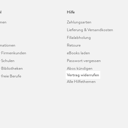
l
Hilfe
hmen
Zahlungsarten
Lieferung & Versandkosten
Filialabholung
mationen
Retoure
ür Firmenkunden
eBooks laden
r Schulen
Passwort vergessen
r Bibliotheken
Abos kündigen
Vertrag widerrufen
r freie Berufe
Alle Hilfethemen