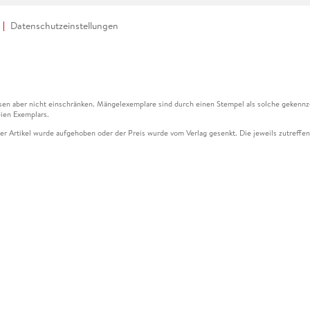
Datenschutzeinstellungen
en aber nicht einschränken. Mängelexemplare sind durch einen Stempel als solche gekennz
ien Exemplars.
ser Artikel wurde aufgehoben oder der Preis wurde vom Verlag gesenkt. Die jeweils zutreffend
ter der Leseprobe übermittelt werden.
kelseite dargestellten Datums vom Verlag angehoben.
g (UVP) des Herstellers.
n zu Preissenkungen beziehen sich auf den vorherigen Preis.
senkungen beziehen sich auf den letzten gebundenen Preis.
kelseite dargestellten Datums vom Verlag angehoben.
n den Gutschein ausschließlich online einlösen unter www.hugendubel.de. Keine Bestellung z
und eBooks) sowie für preisgebundene Kalender, tolino shine (4016621130466), tolino selec
cht möglich. Ein Weiterverkauf und der Handel des Gutscheincodes sind nicht gestattet.