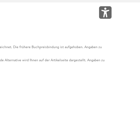
eichnet. Die frühere Buchpreisbindung ist aufgehoben. Angaben zu
e Alternative wird Ihnen auf der Artikelseite dargestellt. Angaben zu
ur Abholung mit Zahlung in der Filiale möglich. Der Gutschein ist nicht
t und das Hugendubel Hörbuch Abo. Der Gutschein ist nicht mit anderen