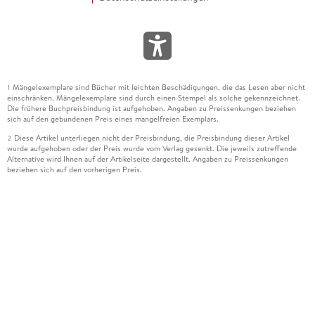
Mängelexemplare sind Bücher mit leichten Beschädigungen, die das Lesen aber nicht
1
einschränken. Mängelexemplare sind durch einen Stempel als solche gekennzeichnet.
Die frühere Buchpreisbindung ist aufgehoben. Angaben zu Preissenkungen beziehen
sich auf den gebundenen Preis eines mangelfreien Exemplars.
Diese Artikel unterliegen nicht der Preisbindung, die Preisbindung dieser Artikel
2
wurde aufgehoben oder der Preis wurde vom Verlag gesenkt. Die jeweils zutreffende
Alternative wird Ihnen auf der Artikelseite dargestellt. Angaben zu Preissenkungen
beziehen sich auf den vorherigen Preis.
Durch Öffnen der Leseprobe willigen Sie ein, dass Daten an den Anbieter der
3
Leseprobe übermittelt werden.
Der gebundene Preis dieses Artikels wird nach Ablauf des auf der Artikelseite
4
dargestellten Datums vom Verlag angehoben.
Der Preisvergleich bezieht sich auf die unverbindliche Preisempfehlung (UVP) des
5
Herstellers.
Der gebundene Preis dieses Artikels wurde vom Verlag gesenkt. Angaben zu
6
Preissenkungen beziehen sich auf den vorherigen Preis.
Die Preisbindung dieses Artikels wurde aufgehoben. Angaben zu Preissenkungen
7