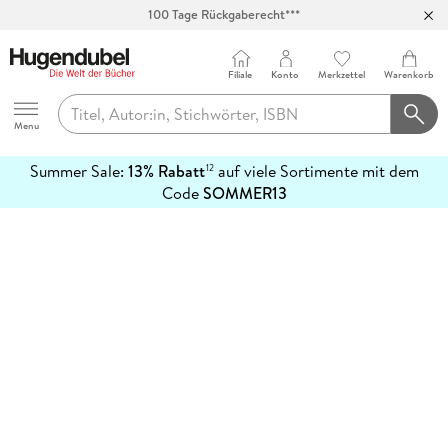
100 Tage Rückgaberecht***
Abholung in über 100 Filialen
Filiale
Konto
Merkzettel
Warenkorb
Hugendubel
Menu
Summer Sale:
13% Rabatt
auf viele Sortimente mit dem
12
mehr
Code
SOMMER13
erfahren