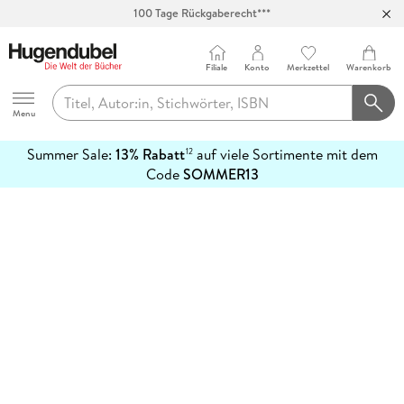
100 Tage Rückgaberecht***
Abholung in über 100 Filialen
Filiale
Konto
Merkzettel
Warenkorb
Hugendubel
Menu
Summer Sale:
13% Rabatt
auf viele Sortimente mit dem
12
mehr
Code
SOMMER13
erfahren