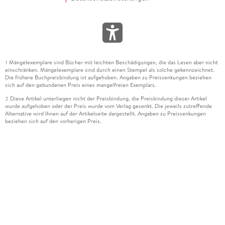
Mängelexemplare sind Bücher mit leichten Beschädigungen, die das Lesen aber nicht
1
einschränken. Mängelexemplare sind durch einen Stempel als solche gekennzeichnet.
Die frühere Buchpreisbindung ist aufgehoben. Angaben zu Preissenkungen beziehen
sich auf den gebundenen Preis eines mangelfreien Exemplars.
Diese Artikel unterliegen nicht der Preisbindung, die Preisbindung dieser Artikel
2
wurde aufgehoben oder der Preis wurde vom Verlag gesenkt. Die jeweils zutreffende
Alternative wird Ihnen auf der Artikelseite dargestellt. Angaben zu Preissenkungen
beziehen sich auf den vorherigen Preis.
Durch Öffnen der Leseprobe willigen Sie ein, dass Daten an den Anbieter der
3
Leseprobe übermittelt werden.
Der gebundene Preis dieses Artikels wird nach Ablauf des auf der Artikelseite
4
dargestellten Datums vom Verlag angehoben.
Der Preisvergleich bezieht sich auf die unverbindliche Preisempfehlung (UVP) des
5
Herstellers.
Der gebundene Preis dieses Artikels wurde vom Verlag gesenkt. Angaben zu
6
Preissenkungen beziehen sich auf den vorherigen Preis.
Die Preisbindung dieses Artikels wurde aufgehoben. Angaben zu Preissenkungen
7