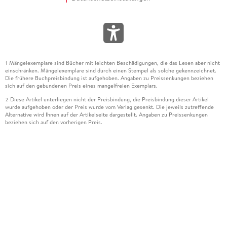
Mängelexemplare sind Bücher mit leichten Beschädigungen, die das Lesen aber nicht
1
einschränken. Mängelexemplare sind durch einen Stempel als solche gekennzeichnet.
Die frühere Buchpreisbindung ist aufgehoben. Angaben zu Preissenkungen beziehen
sich auf den gebundenen Preis eines mangelfreien Exemplars.
Diese Artikel unterliegen nicht der Preisbindung, die Preisbindung dieser Artikel
2
wurde aufgehoben oder der Preis wurde vom Verlag gesenkt. Die jeweils zutreffende
Alternative wird Ihnen auf der Artikelseite dargestellt. Angaben zu Preissenkungen
beziehen sich auf den vorherigen Preis.
Durch Öffnen der Leseprobe willigen Sie ein, dass Daten an den Anbieter der
3
Leseprobe übermittelt werden.
Der gebundene Preis dieses Artikels wird nach Ablauf des auf der Artikelseite
4
dargestellten Datums vom Verlag angehoben.
Der Preisvergleich bezieht sich auf die unverbindliche Preisempfehlung (UVP) des
5
Herstellers.
Der gebundene Preis dieses Artikels wurde vom Verlag gesenkt. Angaben zu
6
Preissenkungen beziehen sich auf den vorherigen Preis.
Die Preisbindung dieses Artikels wurde aufgehoben. Angaben zu Preissenkungen
7