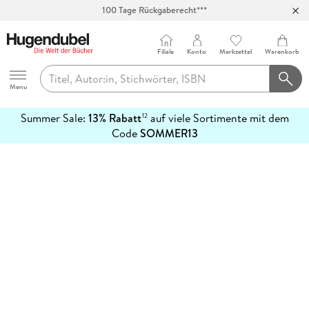
100 Tage Rückgaberecht***
Abholung in über 100 Filialen
Filiale
Konto
Merkzettel
Warenkorb
Hugendubel
Menu
Summer Sale:
13% Rabatt
auf viele Sortimente mit dem
12
mehr
Code
SOMMER13
erfahren