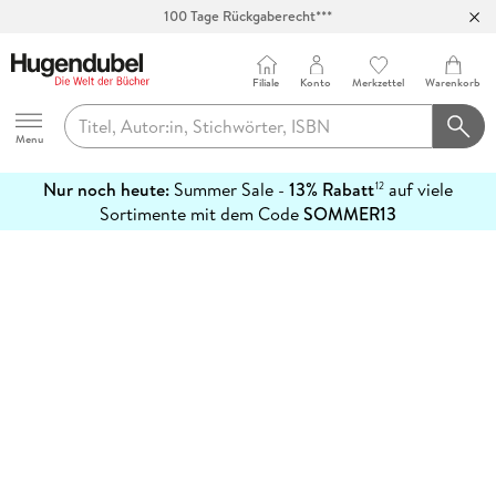
100 Tage Rückgaberecht***
Abholung in über 100 Filialen
Filiale
Konto
Merkzettel
Warenkorb
Hugendubel
Menu
Nur noch heute:
Summer Sale -
13% Rabatt
auf viele
12
mehr
Sortimente mit dem Code
SOMMER13
erfahren