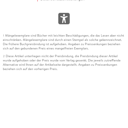
Mängelexemplare sind Bücher mit leichten Beschädigungen, die das Lesen aber nicht
1
einschränken. Mängelexemplare sind durch einen Stempel als solche gekennzeichnet.
Die frühere Buchpreisbindung ist aufgehoben. Angaben zu Preissenkungen beziehen
sich auf den gebundenen Preis eines mangelfreien Exemplars.
Diese Artikel unterliegen nicht der Preisbindung, die Preisbindung dieser Artikel
2
wurde aufgehoben oder der Preis wurde vom Verlag gesenkt. Die jeweils zutreffende
Alternative wird Ihnen auf der Artikelseite dargestellt. Angaben zu Preissenkungen
beziehen sich auf den vorherigen Preis.
Durch Öffnen der Leseprobe willigen Sie ein, dass Daten an den Anbieter der
3
Leseprobe übermittelt werden.
Der gebundene Preis dieses Artikels wird nach Ablauf des auf der Artikelseite
4
dargestellten Datums vom Verlag angehoben.
Der Preisvergleich bezieht sich auf die unverbindliche Preisempfehlung (UVP) des
5
Herstellers.
Der gebundene Preis dieses Artikels wurde vom Verlag gesenkt. Angaben zu
6
Preissenkungen beziehen sich auf den vorherigen Preis.
Die Preisbindung dieses Artikels wurde aufgehoben. Angaben zu Preissenkungen
7