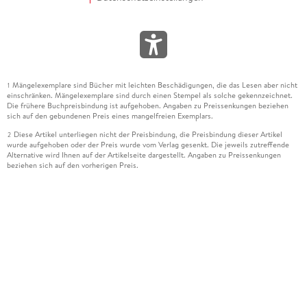
Mängelexemplare sind Bücher mit leichten Beschädigungen, die das Lesen aber nicht
1
einschränken. Mängelexemplare sind durch einen Stempel als solche gekennzeichnet.
Die frühere Buchpreisbindung ist aufgehoben. Angaben zu Preissenkungen beziehen
sich auf den gebundenen Preis eines mangelfreien Exemplars.
Diese Artikel unterliegen nicht der Preisbindung, die Preisbindung dieser Artikel
2
wurde aufgehoben oder der Preis wurde vom Verlag gesenkt. Die jeweils zutreffende
Alternative wird Ihnen auf der Artikelseite dargestellt. Angaben zu Preissenkungen
beziehen sich auf den vorherigen Preis.
Durch Öffnen der Leseprobe willigen Sie ein, dass Daten an den Anbieter der
3
Leseprobe übermittelt werden.
Der gebundene Preis dieses Artikels wird nach Ablauf des auf der Artikelseite
4
dargestellten Datums vom Verlag angehoben.
Der Preisvergleich bezieht sich auf die unverbindliche Preisempfehlung (UVP) des
5
Herstellers.
Der gebundene Preis dieses Artikels wurde vom Verlag gesenkt. Angaben zu
6
Preissenkungen beziehen sich auf den vorherigen Preis.
Die Preisbindung dieses Artikels wurde aufgehoben. Angaben zu Preissenkungen
7