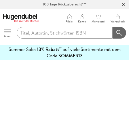
100 Tage Rückgaberecht***
Abholung in über 100 Filialen
Filiale
Konto
Merkzettel
Warenkorb
Hugendubel
Menu
Summer Sale:
13% Rabatt
auf viele Sortimente mit dem
12
mehr
Code
SOMMER13
erfahren