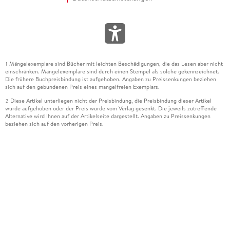
Mängelexemplare sind Bücher mit leichten Beschädigungen, die das Lesen aber nicht
1
einschränken. Mängelexemplare sind durch einen Stempel als solche gekennzeichnet.
Die frühere Buchpreisbindung ist aufgehoben. Angaben zu Preissenkungen beziehen
sich auf den gebundenen Preis eines mangelfreien Exemplars.
Diese Artikel unterliegen nicht der Preisbindung, die Preisbindung dieser Artikel
2
wurde aufgehoben oder der Preis wurde vom Verlag gesenkt. Die jeweils zutreffende
Alternative wird Ihnen auf der Artikelseite dargestellt. Angaben zu Preissenkungen
beziehen sich auf den vorherigen Preis.
Durch Öffnen der Leseprobe willigen Sie ein, dass Daten an den Anbieter der
3
Leseprobe übermittelt werden.
Der gebundene Preis dieses Artikels wird nach Ablauf des auf der Artikelseite
4
dargestellten Datums vom Verlag angehoben.
Der Preisvergleich bezieht sich auf die unverbindliche Preisempfehlung (UVP) des
5
Herstellers.
Der gebundene Preis dieses Artikels wurde vom Verlag gesenkt. Angaben zu
6
Preissenkungen beziehen sich auf den vorherigen Preis.
Die Preisbindung dieses Artikels wurde aufgehoben. Angaben zu Preissenkungen
7