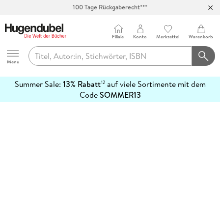
100 Tage Rückgaberecht***
Abholung in über 100 Filialen
Filiale
Konto
Merkzettel
Warenkorb
Hugendubel
Menu
Summer Sale:
13% Rabatt
auf viele Sortimente mit dem
12
mehr
Code
SOMMER13
erfahren