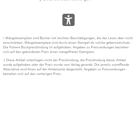
Mängelexemplare sind Bücher mit leichten Beschädigungen, die das Lesen aber nicht
1
einschränken. Mängelexemplare sind durch einen Stempel als solche gekennzeichnet.
Die frühere Buchpreisbindung ist aufgehoben. Angaben zu Preissenkungen beziehen
sich auf den gebundenen Preis eines mangelfreien Exemplars.
Diese Artikel unterliegen nicht der Preisbindung, die Preisbindung dieser Artikel
2
wurde aufgehoben oder der Preis wurde vom Verlag gesenkt. Die jeweils zutreffende
Alternative wird Ihnen auf der Artikelseite dargestellt. Angaben zu Preissenkungen
beziehen sich auf den vorherigen Preis.
Durch Öffnen der Leseprobe willigen Sie ein, dass Daten an den Anbieter der
3
Leseprobe übermittelt werden.
Der gebundene Preis dieses Artikels wird nach Ablauf des auf der Artikelseite
4
dargestellten Datums vom Verlag angehoben.
Der Preisvergleich bezieht sich auf die unverbindliche Preisempfehlung (UVP) des
5
Herstellers.
Der gebundene Preis dieses Artikels wurde vom Verlag gesenkt. Angaben zu
6
Preissenkungen beziehen sich auf den vorherigen Preis.
Die Preisbindung dieses Artikels wurde aufgehoben. Angaben zu Preissenkungen
7