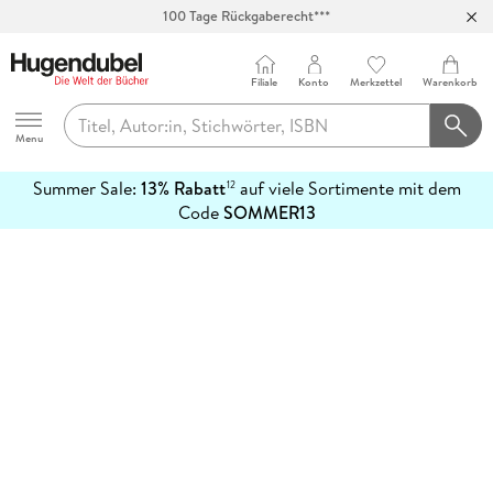
100 Tage Rückgaberecht***
Abholung in über 100 Filialen
Filiale
Konto
Merkzettel
Warenkorb
Hugendubel
Menu
Summer Sale:
13% Rabatt
auf viele Sortimente mit dem
12
mehr
Code
SOMMER13
erfahren