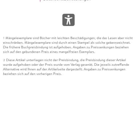
Mängelexemplare sind Bücher mit leichten Beschädigungen, die das Lesen aber nicht
1
einschränken. Mängelexemplare sind durch einen Stempel als solche gekennzeichnet.
Die frühere Buchpreisbindung ist aufgehoben. Angaben zu Preissenkungen beziehen
sich auf den gebundenen Preis eines mangelfreien Exemplars.
Diese Artikel unterliegen nicht der Preisbindung, die Preisbindung dieser Artikel
2
wurde aufgehoben oder der Preis wurde vom Verlag gesenkt. Die jeweils zutreffende
Alternative wird Ihnen auf der Artikelseite dargestellt. Angaben zu Preissenkungen
beziehen sich auf den vorherigen Preis.
Durch Öffnen der Leseprobe willigen Sie ein, dass Daten an den Anbieter der
3
Leseprobe übermittelt werden.
Der gebundene Preis dieses Artikels wird nach Ablauf des auf der Artikelseite
4
dargestellten Datums vom Verlag angehoben.
Der Preisvergleich bezieht sich auf die unverbindliche Preisempfehlung (UVP) des
5
Herstellers.
Der gebundene Preis dieses Artikels wurde vom Verlag gesenkt. Angaben zu
6
Preissenkungen beziehen sich auf den vorherigen Preis.
Die Preisbindung dieses Artikels wurde aufgehoben. Angaben zu Preissenkungen
7