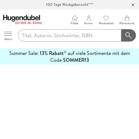
100 Tage Rückgaberecht***
Abholung in über 100 Filialen
Filiale
Konto
Merkzettel
Warenkorb
Hugendubel
Menu
Summer Sale:
13% Rabatt
auf viele Sortimente mit dem
12
mehr
Code
SOMMER13
erfahren