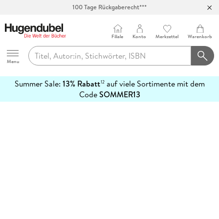
100 Tage Rückgaberecht***
Abholung in über 100 Filialen
Filiale
Konto
Merkzettel
Warenkorb
Hugendubel
Menu
Summer Sale:
13% Rabatt
auf viele Sortimente mit dem
12
mehr
Code
SOMMER13
erfahren