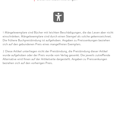
Mängelexemplare sind Bücher mit leichten Beschädigungen, die das Lesen aber nicht
1
einschränken. Mängelexemplare sind durch einen Stempel als solche gekennzeichnet.
Die frühere Buchpreisbindung ist aufgehoben. Angaben zu Preissenkungen beziehen
sich auf den gebundenen Preis eines mangelfreien Exemplars.
Diese Artikel unterliegen nicht der Preisbindung, die Preisbindung dieser Artikel
2
wurde aufgehoben oder der Preis wurde vom Verlag gesenkt. Die jeweils zutreffende
Alternative wird Ihnen auf der Artikelseite dargestellt. Angaben zu Preissenkungen
beziehen sich auf den vorherigen Preis.
Durch Öffnen der Leseprobe willigen Sie ein, dass Daten an den Anbieter der
3
Leseprobe übermittelt werden.
Der gebundene Preis dieses Artikels wird nach Ablauf des auf der Artikelseite
4
dargestellten Datums vom Verlag angehoben.
Der Preisvergleich bezieht sich auf die unverbindliche Preisempfehlung (UVP) des
5
Herstellers.
Der gebundene Preis dieses Artikels wurde vom Verlag gesenkt. Angaben zu
6
Preissenkungen beziehen sich auf den vorherigen Preis.
Die Preisbindung dieses Artikels wurde aufgehoben. Angaben zu Preissenkungen
7