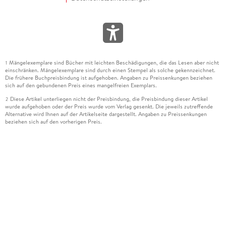
Mängelexemplare sind Bücher mit leichten Beschädigungen, die das Lesen aber nicht
1
einschränken. Mängelexemplare sind durch einen Stempel als solche gekennzeichnet.
Die frühere Buchpreisbindung ist aufgehoben. Angaben zu Preissenkungen beziehen
sich auf den gebundenen Preis eines mangelfreien Exemplars.
Diese Artikel unterliegen nicht der Preisbindung, die Preisbindung dieser Artikel
2
wurde aufgehoben oder der Preis wurde vom Verlag gesenkt. Die jeweils zutreffende
Alternative wird Ihnen auf der Artikelseite dargestellt. Angaben zu Preissenkungen
beziehen sich auf den vorherigen Preis.
Durch Öffnen der Leseprobe willigen Sie ein, dass Daten an den Anbieter der
3
Leseprobe übermittelt werden.
Der gebundene Preis dieses Artikels wird nach Ablauf des auf der Artikelseite
4
dargestellten Datums vom Verlag angehoben.
Der Preisvergleich bezieht sich auf die unverbindliche Preisempfehlung (UVP) des
5
Herstellers.
Der gebundene Preis dieses Artikels wurde vom Verlag gesenkt. Angaben zu
6
Preissenkungen beziehen sich auf den vorherigen Preis.
Die Preisbindung dieses Artikels wurde aufgehoben. Angaben zu Preissenkungen
7