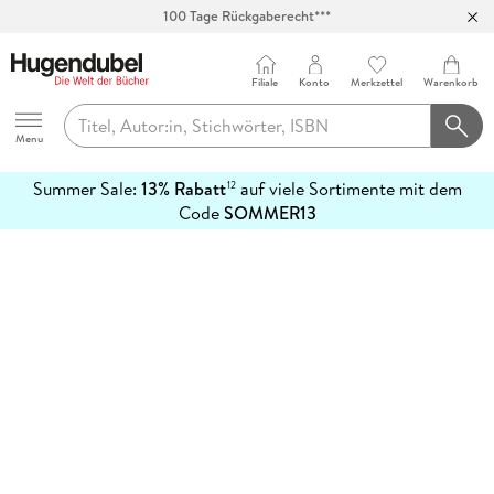
100 Tage Rückgaberecht***
Abholung in über 100 Filialen
Filiale
Konto
Merkzettel
Warenkorb
Hugendubel
Menu
Summer Sale:
13% Rabatt
auf viele Sortimente mit dem
12
mehr
Code
SOMMER13
erfahren