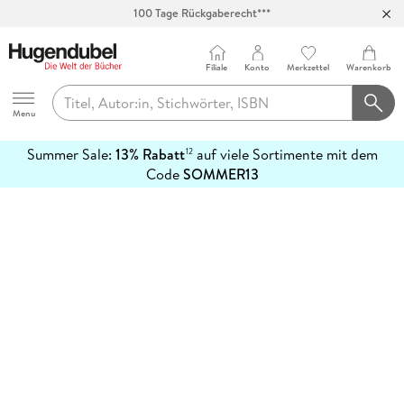
100 Tage Rückgaberecht***
Abholung in über 100 Filialen
Filiale
Konto
Merkzettel
Warenkorb
Hugendubel
Menu
Summer Sale:
13% Rabatt
auf viele Sortimente mit dem
12
mehr
Code
SOMMER13
erfahren