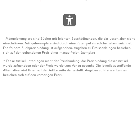
Mängelexemplare sind Bücher mit leichten Beschädigungen, die das Lesen aber nicht
1
einschränken. Mängelexemplare sind durch einen Stempel als solche gekennzeichnet.
Die frühere Buchpreisbindung ist aufgehoben. Angaben zu Preissenkungen beziehen
sich auf den gebundenen Preis eines mangelfreien Exemplars.
Diese Artikel unterliegen nicht der Preisbindung, die Preisbindung dieser Artikel
2
wurde aufgehoben oder der Preis wurde vom Verlag gesenkt. Die jeweils zutreffende
Alternative wird Ihnen auf der Artikelseite dargestellt. Angaben zu Preissenkungen
beziehen sich auf den vorherigen Preis.
Durch Öffnen der Leseprobe willigen Sie ein, dass Daten an den Anbieter der
3
Leseprobe übermittelt werden.
Der gebundene Preis dieses Artikels wird nach Ablauf des auf der Artikelseite
4
dargestellten Datums vom Verlag angehoben.
Der Preisvergleich bezieht sich auf die unverbindliche Preisempfehlung (UVP) des
5
Herstellers.
Der gebundene Preis dieses Artikels wurde vom Verlag gesenkt. Angaben zu
6
Preissenkungen beziehen sich auf den vorherigen Preis.
Die Preisbindung dieses Artikels wurde aufgehoben. Angaben zu Preissenkungen
7