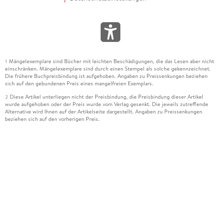
Mängelexemplare sind Bücher mit leichten Beschädigungen, die das Lesen aber nicht
1
einschränken. Mängelexemplare sind durch einen Stempel als solche gekennzeichnet.
Die frühere Buchpreisbindung ist aufgehoben. Angaben zu Preissenkungen beziehen
sich auf den gebundenen Preis eines mangelfreien Exemplars.
Diese Artikel unterliegen nicht der Preisbindung, die Preisbindung dieser Artikel
2
wurde aufgehoben oder der Preis wurde vom Verlag gesenkt. Die jeweils zutreffende
Alternative wird Ihnen auf der Artikelseite dargestellt. Angaben zu Preissenkungen
beziehen sich auf den vorherigen Preis.
Durch Öffnen der Leseprobe willigen Sie ein, dass Daten an den Anbieter der
3
Leseprobe übermittelt werden.
Der gebundene Preis dieses Artikels wird nach Ablauf des auf der Artikelseite
4
dargestellten Datums vom Verlag angehoben.
Der Preisvergleich bezieht sich auf die unverbindliche Preisempfehlung (UVP) des
5
Herstellers.
Der gebundene Preis dieses Artikels wurde vom Verlag gesenkt. Angaben zu
6
Preissenkungen beziehen sich auf den vorherigen Preis.
Die Preisbindung dieses Artikels wurde aufgehoben. Angaben zu Preissenkungen
7