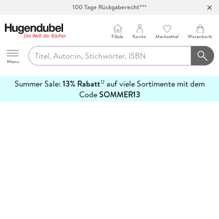
100 Tage Rückgaberecht***
Abholung in über 100 Filialen
Filiale
Konto
Merkzettel
Warenkorb
Hugendubel
Menu
Summer Sale:
13% Rabatt
auf viele Sortimente mit dem
12
mehr
Code
SOMMER13
erfahren