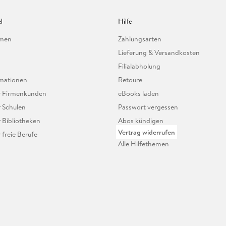
l
Hilfe
hmen
Zahlungsarten
Lieferung & Versandkosten
Filialabholung
mationen
Retoure
ür Firmenkunden
eBooks laden
r Schulen
Passwort vergessen
r Bibliotheken
Abos kündigen
Vertrag widerrufen
r freie Berufe
Alle Hilfethemen