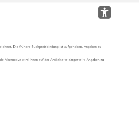
eichnet. Die frühere Buchpreisbindung ist aufgehoben. Angaben zu
e Alternative wird Ihnen auf der Artikelseite dargestellt. Angaben zu
ur Abholung mit Zahlung in der Filiale möglich. Der Gutschein ist nicht
t und das Hugendubel Hörbuch Abo. Der Gutschein ist nicht mit anderen