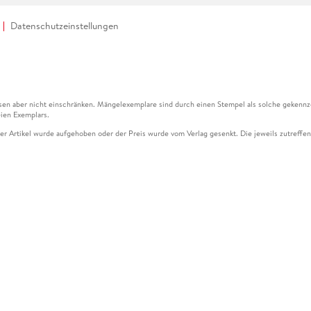
Datenschutzeinstellungen
en aber nicht einschränken. Mängelexemplare sind durch einen Stempel als solche gekennz
ien Exemplars.
ser Artikel wurde aufgehoben oder der Preis wurde vom Verlag gesenkt. Die jeweils zutreffend
ter der Leseprobe übermittelt werden.
kelseite dargestellten Datums vom Verlag angehoben.
g (UVP) des Herstellers.
n zu Preissenkungen beziehen sich auf den vorherigen Preis.
senkungen beziehen sich auf den letzten gebundenen Preis.
kelseite dargestellten Datums vom Verlag angehoben.
n den Gutschein ausschließlich online einlösen unter www.hugendubel.de. Keine Bestellung z
und eBooks) sowie für preisgebundene Kalender, tolino shine (4016621130466), tolino selec
cht möglich. Ein Weiterverkauf und der Handel des Gutscheincodes sind nicht gestattet.