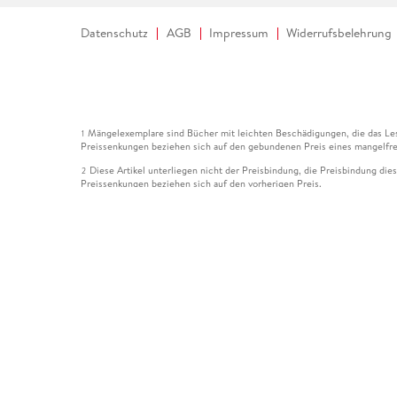
Datenschutz
AGB
Impressum
Widerrufsbelehrung
Mängelexemplare sind Bücher mit leichten Beschädigungen, die das Les
1
Preissenkungen beziehen sich auf den gebundenen Preis eines mangelfre
Diese Artikel unterliegen nicht der Preisbindung, die Preisbindung die
2
Preissenkungen beziehen sich auf den vorherigen Preis.
Durch Öffnen der Leseprobe willigen Sie ein, dass Daten an den Anbie
3
Der gebundene Preis dieses Artikels wird nach Ablauf des auf der Arti
4
Der Preisvergleich bezieht sich auf die unverbindliche Preisempfehlun
5
Der gebundene Preis dieses Artikels wurde vom Verlag gesenkt. Angabe
6
Die Preisbindung dieses Artikels wurde aufgehoben. Angaben zu Preis
7
Der gebundene Preis dieses Artikels wird nach Ablauf des auf der Arti
8
Ihr Gutschein SOMMER13 gilt bis einschließlich 10.08.2026. Sie könne
12
gültig für gesetzlich preisgebundene Artikel (deutschsprachige Bücher 
Gutscheinen und Geschenkkarten kombinierbar. Eine Barauszahlung ist ni