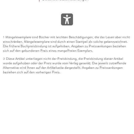
Mängelexemplare sind Bücher mit leichten Beschädigungen, die das Lesen aber nicht
1
einschränken. Mängelexemplare sind durch einen Stempel als solche gekennzeichnet.
Die frühere Buchpreisbindung ist aufgehoben. Angaben zu Preissenkungen beziehen
sich auf den gebundenen Preis eines mangelfreien Exemplars.
Diese Artikel unterliegen nicht der Preisbindung, die Preisbindung dieser Artikel
2
wurde aufgehoben oder der Preis wurde vom Verlag gesenkt. Die jeweils zutreffende
Alternative wird Ihnen auf der Artikelseite dargestellt. Angaben zu Preissenkungen
beziehen sich auf den vorherigen Preis.
Durch Öffnen der Leseprobe willigen Sie ein, dass Daten an den Anbieter der
3
Leseprobe übermittelt werden.
Der gebundene Preis dieses Artikels wird nach Ablauf des auf der Artikelseite
4
dargestellten Datums vom Verlag angehoben.
Der Preisvergleich bezieht sich auf die unverbindliche Preisempfehlung (UVP) des
5
Herstellers.
Der gebundene Preis dieses Artikels wurde vom Verlag gesenkt. Angaben zu
6
Preissenkungen beziehen sich auf den vorherigen Preis.
Die Preisbindung dieses Artikels wurde aufgehoben. Angaben zu Preissenkungen
7