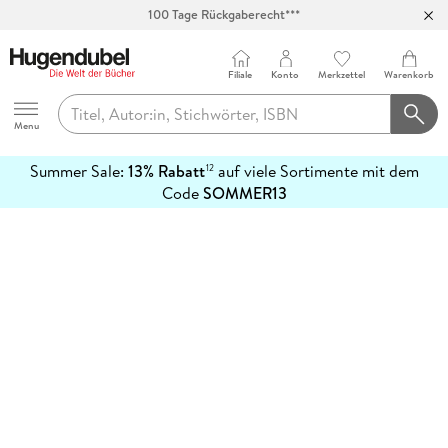
100 Tage Rückgaberecht***
Abholung in über 100 Filialen
Filiale
Konto
Merkzettel
Warenkorb
Hugendubel
Menu
Summer Sale:
13% Rabatt
auf viele Sortimente mit dem
12
mehr
Code
SOMMER13
erfahren