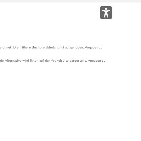
eichnet. Die frühere Buchpreisbindung ist aufgehoben. Angaben zu
e Alternative wird Ihnen auf der Artikelseite dargestellt. Angaben zu
ur Abholung mit Zahlung in der Filiale möglich. Der Gutschein ist nicht
t und das Hugendubel Hörbuch Abo. Der Gutschein ist nicht mit anderen