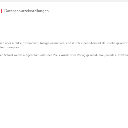
Datenschutzeinstellungen
en aber nicht einschränken. Mängelexemplare sind durch einen Stempel als solche gekennz
ien Exemplars.
ser Artikel wurde aufgehoben oder der Preis wurde vom Verlag gesenkt. Die jeweils zutreffend
ter der Leseprobe übermittelt werden.
kelseite dargestellten Datums vom Verlag angehoben.
g (UVP) des Herstellers.
n zu Preissenkungen beziehen sich auf den vorherigen Preis.
senkungen beziehen sich auf den letzten gebundenen Preis.
kelseite dargestellten Datums vom Verlag angehoben.
n den Gutschein ausschließlich online einlösen unter www.hugendubel.de. Keine Bestellung z
und eBooks) sowie für preisgebundene Kalender, tolino shine (4016621130466), tolino selec
cht möglich. Ein Weiterverkauf und der Handel des Gutscheincodes sind nicht gestattet.