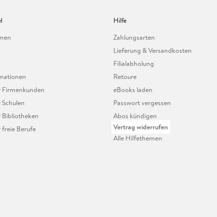
l
Hilfe
hmen
Zahlungsarten
Lieferung & Versandkosten
Filialabholung
mationen
Retoure
ür Firmenkunden
eBooks laden
r Schulen
Passwort vergessen
r Bibliotheken
Abos kündigen
Vertrag widerrufen
r freie Berufe
Alle Hilfethemen