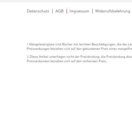
Datenschutz
AGB
Impressum
Widerrufsbelehrung
Mängelexemplare sind Bücher mit leichten Beschädigungen, die das Les
1
Preissenkungen beziehen sich auf den gebundenen Preis eines mangelfre
Diese Artikel unterliegen nicht der Preisbindung, die Preisbindung die
2
Preissenkungen beziehen sich auf den vorherigen Preis.
Durch Öffnen der Leseprobe willigen Sie ein, dass Daten an den Anbie
3
Der gebundene Preis dieses Artikels wird nach Ablauf des auf der Arti
4
Der Preisvergleich bezieht sich auf die unverbindliche Preisempfehlun
5
Der gebundene Preis dieses Artikels wurde vom Verlag gesenkt. Angabe
6
Die Preisbindung dieses Artikels wurde aufgehoben. Angaben zu Preis
7
Der gebundene Preis dieses Artikels wird nach Ablauf des auf der Arti
8
Ihr Gutschein SOMMER13 gilt bis einschließlich 10.08.2026. Sie könne
12
gültig für gesetzlich preisgebundene Artikel (deutschsprachige Bücher 
Gutscheinen und Geschenkkarten kombinierbar. Eine Barauszahlung ist ni