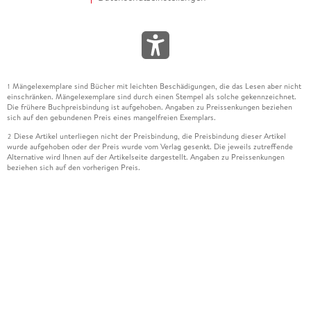
Mängelexemplare sind Bücher mit leichten Beschädigungen, die das Lesen aber nicht
1
einschränken. Mängelexemplare sind durch einen Stempel als solche gekennzeichnet.
Die frühere Buchpreisbindung ist aufgehoben. Angaben zu Preissenkungen beziehen
sich auf den gebundenen Preis eines mangelfreien Exemplars.
Diese Artikel unterliegen nicht der Preisbindung, die Preisbindung dieser Artikel
2
wurde aufgehoben oder der Preis wurde vom Verlag gesenkt. Die jeweils zutreffende
Alternative wird Ihnen auf der Artikelseite dargestellt. Angaben zu Preissenkungen
beziehen sich auf den vorherigen Preis.
Durch Öffnen der Leseprobe willigen Sie ein, dass Daten an den Anbieter der
3
Leseprobe übermittelt werden.
Der gebundene Preis dieses Artikels wird nach Ablauf des auf der Artikelseite
4
dargestellten Datums vom Verlag angehoben.
Der Preisvergleich bezieht sich auf die unverbindliche Preisempfehlung (UVP) des
5
Herstellers.
Der gebundene Preis dieses Artikels wurde vom Verlag gesenkt. Angaben zu
6
Preissenkungen beziehen sich auf den vorherigen Preis.
Die Preisbindung dieses Artikels wurde aufgehoben. Angaben zu Preissenkungen
7