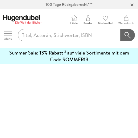
100 Tage Rückgaberecht***
Abholung in über 100 Filialen
Filiale
Konto
Merkzettel
Warenkorb
Hugendubel
Menu
Summer Sale:
13% Rabatt
auf viele Sortimente mit dem
12
mehr
Code
SOMMER13
erfahren