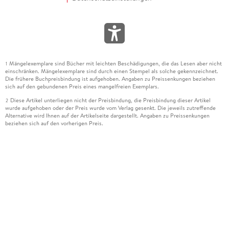
Mängelexemplare sind Bücher mit leichten Beschädigungen, die das Lesen aber nicht
1
einschränken. Mängelexemplare sind durch einen Stempel als solche gekennzeichnet.
Die frühere Buchpreisbindung ist aufgehoben. Angaben zu Preissenkungen beziehen
sich auf den gebundenen Preis eines mangelfreien Exemplars.
Diese Artikel unterliegen nicht der Preisbindung, die Preisbindung dieser Artikel
2
wurde aufgehoben oder der Preis wurde vom Verlag gesenkt. Die jeweils zutreffende
Alternative wird Ihnen auf der Artikelseite dargestellt. Angaben zu Preissenkungen
beziehen sich auf den vorherigen Preis.
Durch Öffnen der Leseprobe willigen Sie ein, dass Daten an den Anbieter der
3
Leseprobe übermittelt werden.
Der gebundene Preis dieses Artikels wird nach Ablauf des auf der Artikelseite
4
dargestellten Datums vom Verlag angehoben.
Der Preisvergleich bezieht sich auf die unverbindliche Preisempfehlung (UVP) des
5
Herstellers.
Der gebundene Preis dieses Artikels wurde vom Verlag gesenkt. Angaben zu
6
Preissenkungen beziehen sich auf den vorherigen Preis.
Die Preisbindung dieses Artikels wurde aufgehoben. Angaben zu Preissenkungen
7