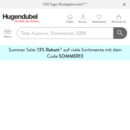
100 Tage Rückgaberecht***
Abholung in über 100 Filialen
Filiale
Konto
Merkzettel
Warenkorb
Hugendubel
Menu
Summer Sale:
13% Rabatt
auf viele Sortimente mit dem
12
mehr
Code
SOMMER13
erfahren