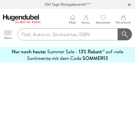
100 Tage Rückgaberecht***
Abholung in über 100 Filialen
Filiale
Konto
Merkzettel
Warenkorb
Hugendubel
Menu
Nur noch heute:
Summer Sale -
13% Rabatt
auf viele
12
mehr
Sortimente mit dem Code
SOMMER13
erfahren