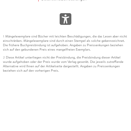
Mängelexemplare sind Bücher mit leichten Beschädigungen, die das Lesen aber nicht
1
einschränken. Mängelexemplare sind durch einen Stempel als solche gekennzeichnet.
Die frühere Buchpreisbindung ist aufgehoben. Angaben zu Preissenkungen beziehen
sich auf den gebundenen Preis eines mangelfreien Exemplars.
Diese Artikel unterliegen nicht der Preisbindung, die Preisbindung dieser Artikel
2
wurde aufgehoben oder der Preis wurde vom Verlag gesenkt. Die jeweils zutreffende
Alternative wird Ihnen auf der Artikelseite dargestellt. Angaben zu Preissenkungen
beziehen sich auf den vorherigen Preis.
Durch Öffnen der Leseprobe willigen Sie ein, dass Daten an den Anbieter der
3
Leseprobe übermittelt werden.
Der gebundene Preis dieses Artikels wird nach Ablauf des auf der Artikelseite
4
dargestellten Datums vom Verlag angehoben.
Der Preisvergleich bezieht sich auf die unverbindliche Preisempfehlung (UVP) des
5
Herstellers.
Der gebundene Preis dieses Artikels wurde vom Verlag gesenkt. Angaben zu
6
Preissenkungen beziehen sich auf den vorherigen Preis.
Die Preisbindung dieses Artikels wurde aufgehoben. Angaben zu Preissenkungen
7