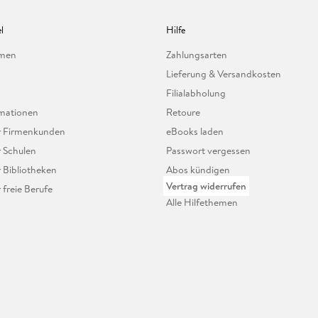
l
Hilfe
hmen
Zahlungsarten
Lieferung & Versandkosten
Filialabholung
mationen
Retoure
ür Firmenkunden
eBooks laden
r Schulen
Passwort vergessen
r Bibliotheken
Abos kündigen
Vertrag widerrufen
r freie Berufe
Alle Hilfethemen