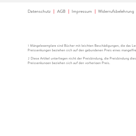
Datenschutz
AGB
Impressum
Widerrufsbelehrung
Mängelexemplare sind Bücher mit leichten Beschädigungen, die das Les
1
Preissenkungen beziehen sich auf den gebundenen Preis eines mangelfre
Diese Artikel unterliegen nicht der Preisbindung, die Preisbindung die
2
Preissenkungen beziehen sich auf den vorherigen Preis.
Durch Öffnen der Leseprobe willigen Sie ein, dass Daten an den Anbie
3
Der gebundene Preis dieses Artikels wird nach Ablauf des auf der Arti
4
Der Preisvergleich bezieht sich auf die unverbindliche Preisempfehlun
5
Der gebundene Preis dieses Artikels wurde vom Verlag gesenkt. Angabe
6
Die Preisbindung dieses Artikels wurde aufgehoben. Angaben zu Preis
7
Der gebundene Preis dieses Artikels wird nach Ablauf des auf der Arti
8
Ihr Gutschein SOMMER13 gilt bis einschließlich 10.08.2026. Sie könne
12
gültig für gesetzlich preisgebundene Artikel (deutschsprachige Bücher 
Gutscheinen und Geschenkkarten kombinierbar. Eine Barauszahlung ist ni