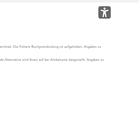
eichnet. Die frühere Buchpreisbindung ist aufgehoben. Angaben zu
e Alternative wird Ihnen auf der Artikelseite dargestellt. Angaben zu
ur Abholung mit Zahlung in der Filiale möglich. Der Gutschein ist nicht
t und das Hugendubel Hörbuch Abo. Der Gutschein ist nicht mit anderen