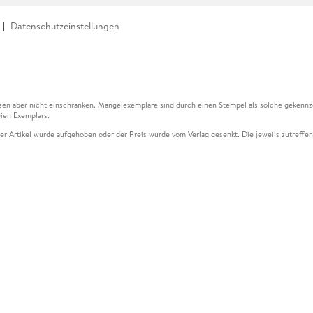
Datenschutzeinstellungen
en aber nicht einschränken. Mängelexemplare sind durch einen Stempel als solche gekennz
ien Exemplars.
ser Artikel wurde aufgehoben oder der Preis wurde vom Verlag gesenkt. Die jeweils zutreffend
ter der Leseprobe übermittelt werden.
kelseite dargestellten Datums vom Verlag angehoben.
g (UVP) des Herstellers.
n zu Preissenkungen beziehen sich auf den vorherigen Preis.
senkungen beziehen sich auf den letzten gebundenen Preis.
kelseite dargestellten Datums vom Verlag angehoben.
n den Gutschein ausschließlich online einlösen unter www.hugendubel.de. Keine Bestellung z
und eBooks) sowie für preisgebundene Kalender, tolino shine (4016621130466), tolino selec
cht möglich. Ein Weiterverkauf und der Handel des Gutscheincodes sind nicht gestattet.