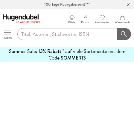
100 Tage Rückgaberecht***
Abholung in über 100 Filialen
Filiale
Konto
Merkzettel
Warenkorb
Hugendubel
Menu
Summer Sale:
13% Rabatt
auf viele Sortimente mit dem
12
mehr
Code
SOMMER13
erfahren