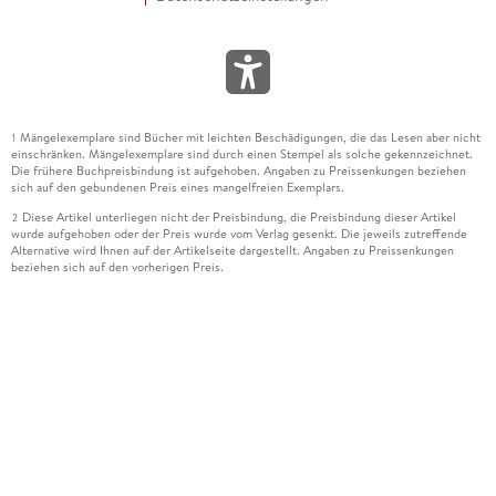
Mängelexemplare sind Bücher mit leichten Beschädigungen, die das Lesen aber nicht
1
einschränken. Mängelexemplare sind durch einen Stempel als solche gekennzeichnet.
Die frühere Buchpreisbindung ist aufgehoben. Angaben zu Preissenkungen beziehen
sich auf den gebundenen Preis eines mangelfreien Exemplars.
Diese Artikel unterliegen nicht der Preisbindung, die Preisbindung dieser Artikel
2
wurde aufgehoben oder der Preis wurde vom Verlag gesenkt. Die jeweils zutreffende
Alternative wird Ihnen auf der Artikelseite dargestellt. Angaben zu Preissenkungen
beziehen sich auf den vorherigen Preis.
Durch Öffnen der Leseprobe willigen Sie ein, dass Daten an den Anbieter der
3
Leseprobe übermittelt werden.
Der gebundene Preis dieses Artikels wird nach Ablauf des auf der Artikelseite
4
dargestellten Datums vom Verlag angehoben.
Der Preisvergleich bezieht sich auf die unverbindliche Preisempfehlung (UVP) des
5
Herstellers.
Der gebundene Preis dieses Artikels wurde vom Verlag gesenkt. Angaben zu
6
Preissenkungen beziehen sich auf den vorherigen Preis.
Die Preisbindung dieses Artikels wurde aufgehoben. Angaben zu Preissenkungen
7