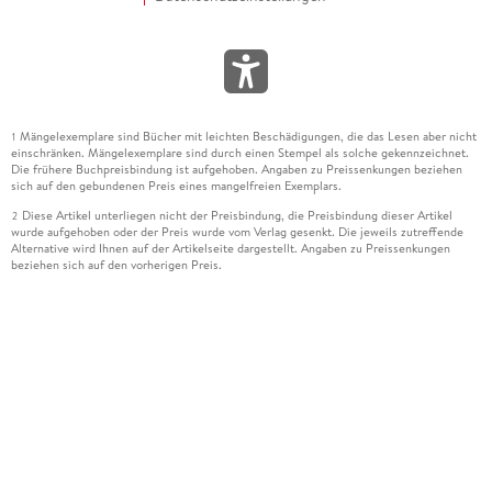
Mängelexemplare sind Bücher mit leichten Beschädigungen, die das Lesen aber nicht
1
einschränken. Mängelexemplare sind durch einen Stempel als solche gekennzeichnet.
Die frühere Buchpreisbindung ist aufgehoben. Angaben zu Preissenkungen beziehen
sich auf den gebundenen Preis eines mangelfreien Exemplars.
Diese Artikel unterliegen nicht der Preisbindung, die Preisbindung dieser Artikel
2
wurde aufgehoben oder der Preis wurde vom Verlag gesenkt. Die jeweils zutreffende
Alternative wird Ihnen auf der Artikelseite dargestellt. Angaben zu Preissenkungen
beziehen sich auf den vorherigen Preis.
Durch Öffnen der Leseprobe willigen Sie ein, dass Daten an den Anbieter der
3
Leseprobe übermittelt werden.
Der gebundene Preis dieses Artikels wird nach Ablauf des auf der Artikelseite
4
dargestellten Datums vom Verlag angehoben.
Der Preisvergleich bezieht sich auf die unverbindliche Preisempfehlung (UVP) des
5
Herstellers.
Der gebundene Preis dieses Artikels wurde vom Verlag gesenkt. Angaben zu
6
Preissenkungen beziehen sich auf den vorherigen Preis.
Die Preisbindung dieses Artikels wurde aufgehoben. Angaben zu Preissenkungen
7