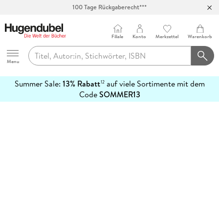
100 Tage Rückgaberecht***
Abholung in über 100 Filialen
Filiale
Konto
Merkzettel
Warenkorb
Hugendubel
Menu
Summer Sale:
13% Rabatt
auf viele Sortimente mit dem
12
mehr
Code
SOMMER13
erfahren