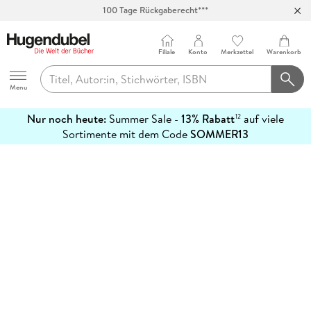
100 Tage Rückgaberecht***
Abholung in über 100 Filialen
Filiale
Konto
Merkzettel
Warenkorb
Hugendubel
Menu
Nur noch heute:
Summer Sale -
13% Rabatt
auf viele
12
mehr
Sortimente mit dem Code
SOMMER13
erfahren