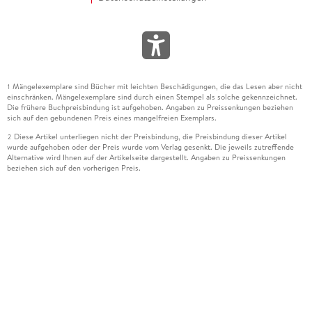
Mängelexemplare sind Bücher mit leichten Beschädigungen, die das Lesen aber nicht
1
einschränken. Mängelexemplare sind durch einen Stempel als solche gekennzeichnet.
Die frühere Buchpreisbindung ist aufgehoben. Angaben zu Preissenkungen beziehen
sich auf den gebundenen Preis eines mangelfreien Exemplars.
Diese Artikel unterliegen nicht der Preisbindung, die Preisbindung dieser Artikel
2
wurde aufgehoben oder der Preis wurde vom Verlag gesenkt. Die jeweils zutreffende
Alternative wird Ihnen auf der Artikelseite dargestellt. Angaben zu Preissenkungen
beziehen sich auf den vorherigen Preis.
Durch Öffnen der Leseprobe willigen Sie ein, dass Daten an den Anbieter der
3
Leseprobe übermittelt werden.
Der gebundene Preis dieses Artikels wird nach Ablauf des auf der Artikelseite
4
dargestellten Datums vom Verlag angehoben.
Der Preisvergleich bezieht sich auf die unverbindliche Preisempfehlung (UVP) des
5
Herstellers.
Der gebundene Preis dieses Artikels wurde vom Verlag gesenkt. Angaben zu
6
Preissenkungen beziehen sich auf den vorherigen Preis.
Die Preisbindung dieses Artikels wurde aufgehoben. Angaben zu Preissenkungen
7