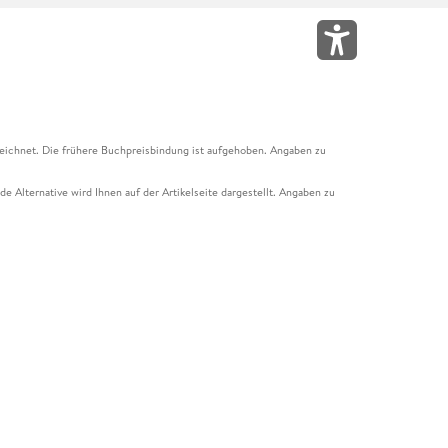
eichnet. Die frühere Buchpreisbindung ist aufgehoben. Angaben zu
e Alternative wird Ihnen auf der Artikelseite dargestellt. Angaben zu
ur Abholung mit Zahlung in der Filiale möglich. Der Gutschein ist nicht
t und das Hugendubel Hörbuch Abo. Der Gutschein ist nicht mit anderen