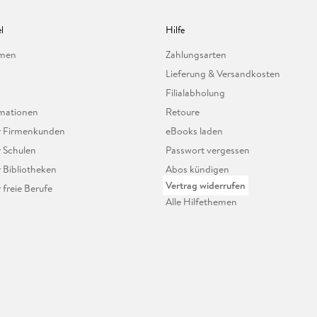
l
Hilfe
hmen
Zahlungsarten
Lieferung & Versandkosten
Filialabholung
mationen
Retoure
ür Firmenkunden
eBooks laden
r Schulen
Passwort vergessen
r Bibliotheken
Abos kündigen
Vertrag widerrufen
r freie Berufe
Alle Hilfethemen