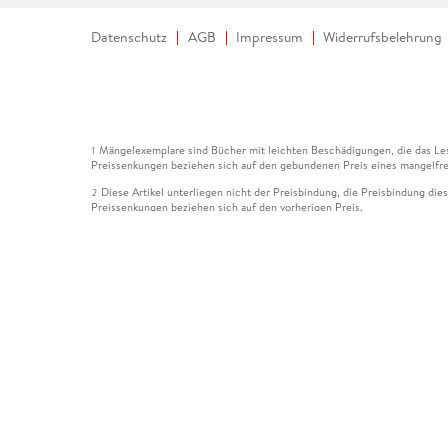
Datenschutz
AGB
Impressum
Widerrufsbelehrung
Mängelexemplare sind Bücher mit leichten Beschädigungen, die das Les
1
Preissenkungen beziehen sich auf den gebundenen Preis eines mangelfre
Diese Artikel unterliegen nicht der Preisbindung, die Preisbindung die
2
Preissenkungen beziehen sich auf den vorherigen Preis.
Durch Öffnen der Leseprobe willigen Sie ein, dass Daten an den Anbie
3
Der gebundene Preis dieses Artikels wird nach Ablauf des auf der Arti
4
Der Preisvergleich bezieht sich auf die unverbindliche Preisempfehlun
5
Der gebundene Preis dieses Artikels wurde vom Verlag gesenkt. Angabe
6
Die Preisbindung dieses Artikels wurde aufgehoben. Angaben zu Preis
7
Der gebundene Preis dieses Artikels wird nach Ablauf des auf der Arti
8
Ihr Gutschein SOMMER13 gilt bis einschließlich 10.08.2026. Sie könne
12
gültig für gesetzlich preisgebundene Artikel (deutschsprachige Bücher 
Gutscheinen und Geschenkkarten kombinierbar. Eine Barauszahlung ist ni