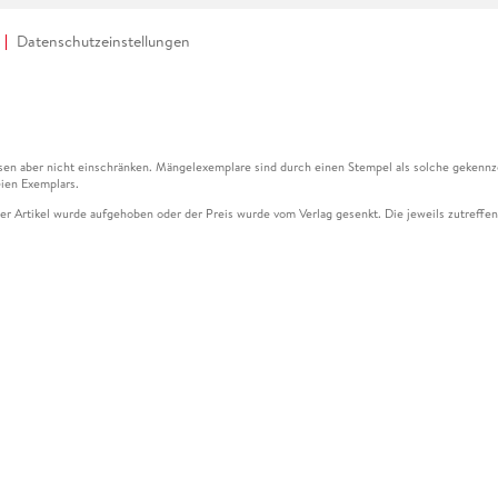
Datenschutzeinstellungen
en aber nicht einschränken. Mängelexemplare sind durch einen Stempel als solche gekennz
ien Exemplars.
ser Artikel wurde aufgehoben oder der Preis wurde vom Verlag gesenkt. Die jeweils zutreffend
ter der Leseprobe übermittelt werden.
kelseite dargestellten Datums vom Verlag angehoben.
g (UVP) des Herstellers.
n zu Preissenkungen beziehen sich auf den vorherigen Preis.
senkungen beziehen sich auf den letzten gebundenen Preis.
kelseite dargestellten Datums vom Verlag angehoben.
n den Gutschein ausschließlich online einlösen unter www.hugendubel.de. Keine Bestellung z
und eBooks) sowie für preisgebundene Kalender, tolino shine (4016621130466), tolino selec
cht möglich. Ein Weiterverkauf und der Handel des Gutscheincodes sind nicht gestattet.