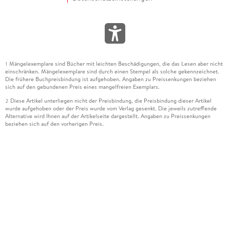
Mängelexemplare sind Bücher mit leichten Beschädigungen, die das Lesen aber nicht
1
einschränken. Mängelexemplare sind durch einen Stempel als solche gekennzeichnet.
Die frühere Buchpreisbindung ist aufgehoben. Angaben zu Preissenkungen beziehen
sich auf den gebundenen Preis eines mangelfreien Exemplars.
Diese Artikel unterliegen nicht der Preisbindung, die Preisbindung dieser Artikel
2
wurde aufgehoben oder der Preis wurde vom Verlag gesenkt. Die jeweils zutreffende
Alternative wird Ihnen auf der Artikelseite dargestellt. Angaben zu Preissenkungen
beziehen sich auf den vorherigen Preis.
Durch Öffnen der Leseprobe willigen Sie ein, dass Daten an den Anbieter der
3
Leseprobe übermittelt werden.
Der gebundene Preis dieses Artikels wird nach Ablauf des auf der Artikelseite
4
dargestellten Datums vom Verlag angehoben.
Der Preisvergleich bezieht sich auf die unverbindliche Preisempfehlung (UVP) des
5
Herstellers.
Der gebundene Preis dieses Artikels wurde vom Verlag gesenkt. Angaben zu
6
Preissenkungen beziehen sich auf den vorherigen Preis.
Die Preisbindung dieses Artikels wurde aufgehoben. Angaben zu Preissenkungen
7