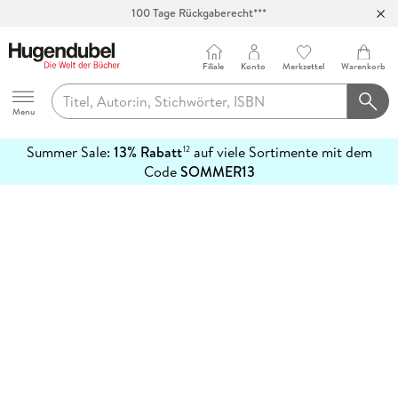
100 Tage Rückgaberecht***
Abholung in über 100 Filialen
Filiale
Konto
Merkzettel
Warenkorb
Hugendubel
Menu
Summer Sale:
13% Rabatt
auf viele Sortimente mit dem
12
mehr
Code
SOMMER13
erfahren