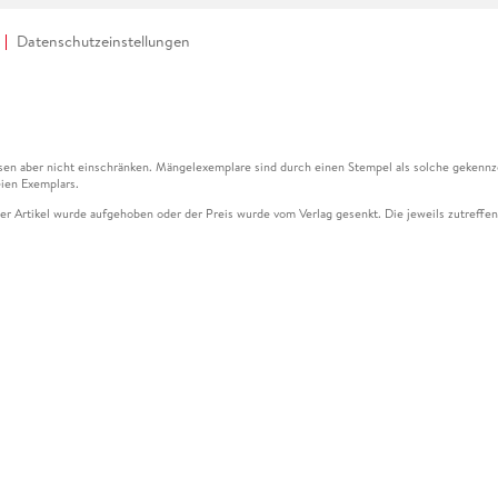
Datenschutzeinstellungen
en aber nicht einschränken. Mängelexemplare sind durch einen Stempel als solche gekennz
ien Exemplars.
ser Artikel wurde aufgehoben oder der Preis wurde vom Verlag gesenkt. Die jeweils zutreffend
ter der Leseprobe übermittelt werden.
kelseite dargestellten Datums vom Verlag angehoben.
g (UVP) des Herstellers.
n zu Preissenkungen beziehen sich auf den vorherigen Preis.
senkungen beziehen sich auf den letzten gebundenen Preis.
kelseite dargestellten Datums vom Verlag angehoben.
n den Gutschein ausschließlich online einlösen unter www.hugendubel.de. Keine Bestellung z
und eBooks) sowie für preisgebundene Kalender, tolino shine (4016621130466), tolino selec
cht möglich. Ein Weiterverkauf und der Handel des Gutscheincodes sind nicht gestattet.