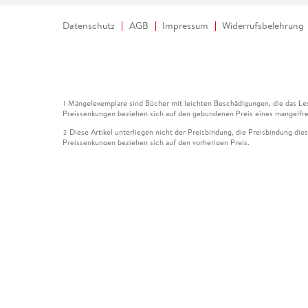
Datenschutz
AGB
Impressum
Widerrufsbelehrung
Mängelexemplare sind Bücher mit leichten Beschädigungen, die das Les
1
Preissenkungen beziehen sich auf den gebundenen Preis eines mangelfre
Diese Artikel unterliegen nicht der Preisbindung, die Preisbindung die
2
Preissenkungen beziehen sich auf den vorherigen Preis.
Durch Öffnen der Leseprobe willigen Sie ein, dass Daten an den Anbie
3
Der gebundene Preis dieses Artikels wird nach Ablauf des auf der Arti
4
Der Preisvergleich bezieht sich auf die unverbindliche Preisempfehlun
5
Der gebundene Preis dieses Artikels wurde vom Verlag gesenkt. Angabe
6
Die Preisbindung dieses Artikels wurde aufgehoben. Angaben zu Preis
7
Der gebundene Preis dieses Artikels wird nach Ablauf des auf der Arti
8
Ihr Gutschein SOMMER13 gilt bis einschließlich 10.08.2026. Sie könne
12
gültig für gesetzlich preisgebundene Artikel (deutschsprachige Bücher 
Gutscheinen und Geschenkkarten kombinierbar. Eine Barauszahlung ist ni