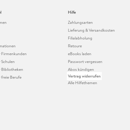
l
Hilfe
hmen
Zahlungsarten
Lieferung & Versandkosten
Filialabholung
mationen
Retoure
ür Firmenkunden
eBooks laden
r Schulen
Passwort vergessen
r Bibliotheken
Abos kündigen
Vertrag widerrufen
r freie Berufe
Alle Hilfethemen