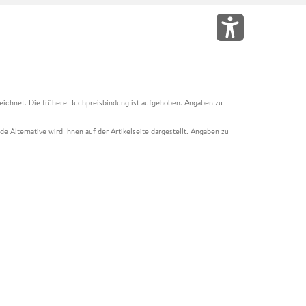
eichnet. Die frühere Buchpreisbindung ist aufgehoben. Angaben zu
e Alternative wird Ihnen auf der Artikelseite dargestellt. Angaben zu
ur Abholung mit Zahlung in der Filiale möglich. Der Gutschein ist nicht
t und das Hugendubel Hörbuch Abo. Der Gutschein ist nicht mit anderen