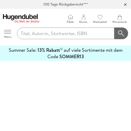
100 Tage Rückgaberecht***
Abholung in über 100 Filialen
Filiale
Konto
Merkzettel
Warenkorb
Hugendubel
Menu
Summer Sale:
13% Rabatt
auf viele Sortimente mit dem
12
mehr
Code
SOMMER13
erfahren