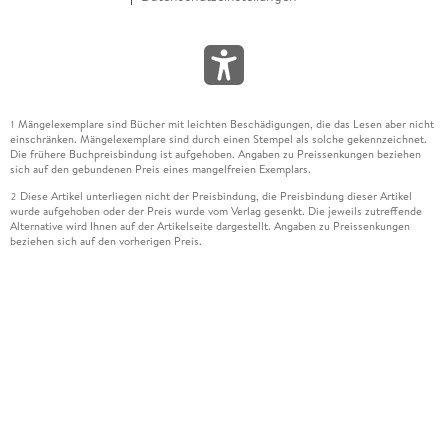
Mängelexemplare sind Bücher mit leichten Beschädigungen, die das Lesen aber nicht
1
einschränken. Mängelexemplare sind durch einen Stempel als solche gekennzeichnet.
Die frühere Buchpreisbindung ist aufgehoben. Angaben zu Preissenkungen beziehen
sich auf den gebundenen Preis eines mangelfreien Exemplars.
Diese Artikel unterliegen nicht der Preisbindung, die Preisbindung dieser Artikel
2
wurde aufgehoben oder der Preis wurde vom Verlag gesenkt. Die jeweils zutreffende
Alternative wird Ihnen auf der Artikelseite dargestellt. Angaben zu Preissenkungen
beziehen sich auf den vorherigen Preis.
Durch Öffnen der Leseprobe willigen Sie ein, dass Daten an den Anbieter der
3
Leseprobe übermittelt werden.
Der gebundene Preis dieses Artikels wird nach Ablauf des auf der Artikelseite
4
dargestellten Datums vom Verlag angehoben.
Der Preisvergleich bezieht sich auf die unverbindliche Preisempfehlung (UVP) des
5
Herstellers.
Der gebundene Preis dieses Artikels wurde vom Verlag gesenkt. Angaben zu
6
Preissenkungen beziehen sich auf den vorherigen Preis.
Die Preisbindung dieses Artikels wurde aufgehoben. Angaben zu Preissenkungen
7