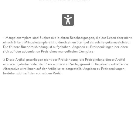
Mängelexemplare sind Bücher mit leichten Beschädigungen, die das Lesen aber nicht
1
einschränken. Mängelexemplare sind durch einen Stempel als solche gekennzeichnet.
Die frühere Buchpreisbindung ist aufgehoben. Angaben zu Preissenkungen beziehen
sich auf den gebundenen Preis eines mangelfreien Exemplars.
Diese Artikel unterliegen nicht der Preisbindung, die Preisbindung dieser Artikel
2
wurde aufgehoben oder der Preis wurde vom Verlag gesenkt. Die jeweils zutreffende
Alternative wird Ihnen auf der Artikelseite dargestellt. Angaben zu Preissenkungen
beziehen sich auf den vorherigen Preis.
Durch Öffnen der Leseprobe willigen Sie ein, dass Daten an den Anbieter der
3
Leseprobe übermittelt werden.
Der gebundene Preis dieses Artikels wird nach Ablauf des auf der Artikelseite
4
dargestellten Datums vom Verlag angehoben.
Der Preisvergleich bezieht sich auf die unverbindliche Preisempfehlung (UVP) des
5
Herstellers.
Der gebundene Preis dieses Artikels wurde vom Verlag gesenkt. Angaben zu
6
Preissenkungen beziehen sich auf den vorherigen Preis.
Die Preisbindung dieses Artikels wurde aufgehoben. Angaben zu Preissenkungen
7