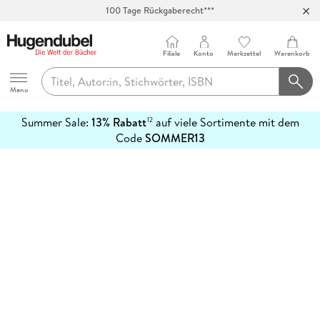
100 Tage Rückgaberecht***
Abholung in über 100 Filialen
Filiale
Konto
Merkzettel
Warenkorb
Hugendubel
Menu
Summer Sale:
13% Rabatt
auf viele Sortimente mit dem
12
mehr
Code
SOMMER13
erfahren