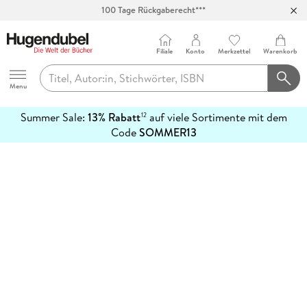
100 Tage Rückgaberecht***
Abholung in über 100 Filialen
Filiale
Konto
Merkzettel
Warenkorb
Hugendubel
Menu
Summer Sale:
13% Rabatt
auf viele Sortimente mit dem
12
mehr
Code
SOMMER13
erfahren