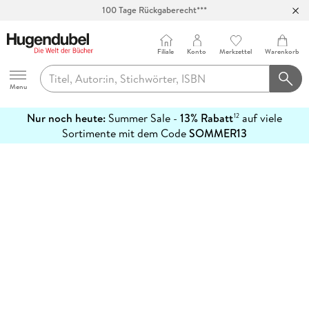
100 Tage Rückgaberecht***
Abholung in über 100 Filialen
Filiale
Konto
Merkzettel
Warenkorb
Hugendubel
Menu
Nur noch heute:
Summer Sale -
13% Rabatt
auf viele
12
mehr
Sortimente mit dem Code
SOMMER13
erfahren