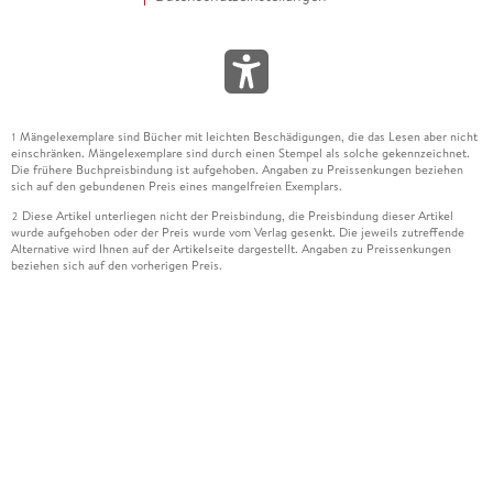
Mängelexemplare sind Bücher mit leichten Beschädigungen, die das Lesen aber nicht
1
einschränken. Mängelexemplare sind durch einen Stempel als solche gekennzeichnet.
Die frühere Buchpreisbindung ist aufgehoben. Angaben zu Preissenkungen beziehen
sich auf den gebundenen Preis eines mangelfreien Exemplars.
Diese Artikel unterliegen nicht der Preisbindung, die Preisbindung dieser Artikel
2
wurde aufgehoben oder der Preis wurde vom Verlag gesenkt. Die jeweils zutreffende
Alternative wird Ihnen auf der Artikelseite dargestellt. Angaben zu Preissenkungen
beziehen sich auf den vorherigen Preis.
Durch Öffnen der Leseprobe willigen Sie ein, dass Daten an den Anbieter der
3
Leseprobe übermittelt werden.
Der gebundene Preis dieses Artikels wird nach Ablauf des auf der Artikelseite
4
dargestellten Datums vom Verlag angehoben.
Der Preisvergleich bezieht sich auf die unverbindliche Preisempfehlung (UVP) des
5
Herstellers.
Der gebundene Preis dieses Artikels wurde vom Verlag gesenkt. Angaben zu
6
Preissenkungen beziehen sich auf den vorherigen Preis.
Die Preisbindung dieses Artikels wurde aufgehoben. Angaben zu Preissenkungen
7