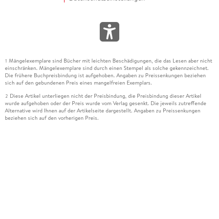
Mängelexemplare sind Bücher mit leichten Beschädigungen, die das Lesen aber nicht
1
einschränken. Mängelexemplare sind durch einen Stempel als solche gekennzeichnet.
Die frühere Buchpreisbindung ist aufgehoben. Angaben zu Preissenkungen beziehen
sich auf den gebundenen Preis eines mangelfreien Exemplars.
Diese Artikel unterliegen nicht der Preisbindung, die Preisbindung dieser Artikel
2
wurde aufgehoben oder der Preis wurde vom Verlag gesenkt. Die jeweils zutreffende
Alternative wird Ihnen auf der Artikelseite dargestellt. Angaben zu Preissenkungen
beziehen sich auf den vorherigen Preis.
Durch Öffnen der Leseprobe willigen Sie ein, dass Daten an den Anbieter der
3
Leseprobe übermittelt werden.
Der gebundene Preis dieses Artikels wird nach Ablauf des auf der Artikelseite
4
dargestellten Datums vom Verlag angehoben.
Der Preisvergleich bezieht sich auf die unverbindliche Preisempfehlung (UVP) des
5
Herstellers.
Der gebundene Preis dieses Artikels wurde vom Verlag gesenkt. Angaben zu
6
Preissenkungen beziehen sich auf den vorherigen Preis.
Die Preisbindung dieses Artikels wurde aufgehoben. Angaben zu Preissenkungen
7