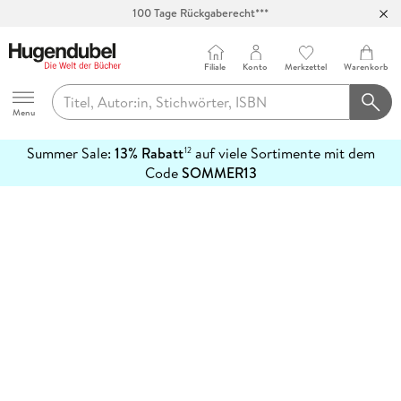
100 Tage Rückgaberecht***
Abholung in über 100 Filialen
Filiale
Konto
Merkzettel
Warenkorb
Hugendubel
Menu
Summer Sale:
13% Rabatt
auf viele Sortimente mit dem
12
mehr
Code
SOMMER13
erfahren