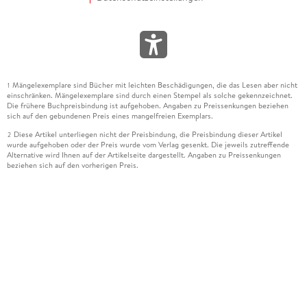
Mängelexemplare sind Bücher mit leichten Beschädigungen, die das Lesen aber nicht
1
einschränken. Mängelexemplare sind durch einen Stempel als solche gekennzeichnet.
Die frühere Buchpreisbindung ist aufgehoben. Angaben zu Preissenkungen beziehen
sich auf den gebundenen Preis eines mangelfreien Exemplars.
Diese Artikel unterliegen nicht der Preisbindung, die Preisbindung dieser Artikel
2
wurde aufgehoben oder der Preis wurde vom Verlag gesenkt. Die jeweils zutreffende
Alternative wird Ihnen auf der Artikelseite dargestellt. Angaben zu Preissenkungen
beziehen sich auf den vorherigen Preis.
Durch Öffnen der Leseprobe willigen Sie ein, dass Daten an den Anbieter der
3
Leseprobe übermittelt werden.
Der gebundene Preis dieses Artikels wird nach Ablauf des auf der Artikelseite
4
dargestellten Datums vom Verlag angehoben.
Der Preisvergleich bezieht sich auf die unverbindliche Preisempfehlung (UVP) des
5
Herstellers.
Der gebundene Preis dieses Artikels wurde vom Verlag gesenkt. Angaben zu
6
Preissenkungen beziehen sich auf den vorherigen Preis.
Die Preisbindung dieses Artikels wurde aufgehoben. Angaben zu Preissenkungen
7