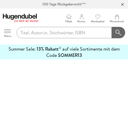
100 Tage Rückgaberecht***
Abholung in über 100 Filialen
Filiale
Konto
Merkzettel
Warenkorb
Hugendubel
Menu
Summer Sale:
13% Rabatt
auf viele Sortimente mit dem
12
mehr
Code
SOMMER13
erfahren