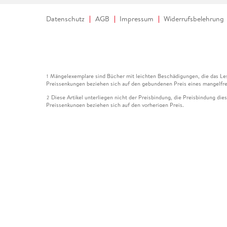
Datenschutz
AGB
Impressum
Widerrufsbelehrung
Mängelexemplare sind Bücher mit leichten Beschädigungen, die das Les
1
Preissenkungen beziehen sich auf den gebundenen Preis eines mangelfre
Diese Artikel unterliegen nicht der Preisbindung, die Preisbindung die
2
Preissenkungen beziehen sich auf den vorherigen Preis.
Durch Öffnen der Leseprobe willigen Sie ein, dass Daten an den Anbie
3
Der gebundene Preis dieses Artikels wird nach Ablauf des auf der Arti
4
Der Preisvergleich bezieht sich auf die unverbindliche Preisempfehlun
5
Der gebundene Preis dieses Artikels wurde vom Verlag gesenkt. Angabe
6
Die Preisbindung dieses Artikels wurde aufgehoben. Angaben zu Preis
7
Der gebundene Preis dieses Artikels wird nach Ablauf des auf der Arti
8
Ihr Gutschein SOMMER13 gilt bis einschließlich 10.08.2026. Sie könne
12
gültig für gesetzlich preisgebundene Artikel (deutschsprachige Bücher 
Gutscheinen und Geschenkkarten kombinierbar. Eine Barauszahlung ist ni