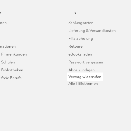
l
Hilfe
hmen
Zahlungsarten
Lieferung & Versandkosten
Filialabholung
mationen
Retoure
ür Firmenkunden
eBooks laden
r Schulen
Passwort vergessen
r Bibliotheken
Abos kündigen
Vertrag widerrufen
r freie Berufe
Alle Hilfethemen