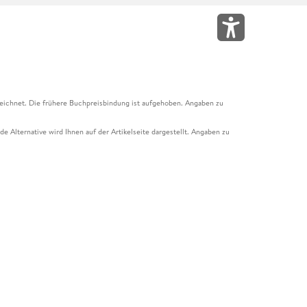
eichnet. Die frühere Buchpreisbindung ist aufgehoben. Angaben zu
e Alternative wird Ihnen auf der Artikelseite dargestellt. Angaben zu
ur Abholung mit Zahlung in der Filiale möglich. Der Gutschein ist nicht
t und das Hugendubel Hörbuch Abo. Der Gutschein ist nicht mit anderen