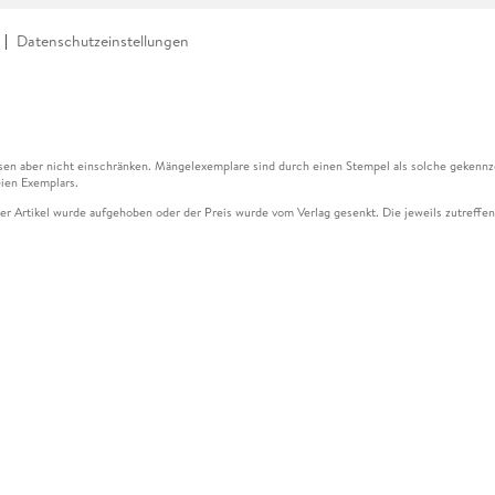
Datenschutzeinstellungen
en aber nicht einschränken. Mängelexemplare sind durch einen Stempel als solche gekennz
ien Exemplars.
ser Artikel wurde aufgehoben oder der Preis wurde vom Verlag gesenkt. Die jeweils zutreffend
ter der Leseprobe übermittelt werden.
kelseite dargestellten Datums vom Verlag angehoben.
g (UVP) des Herstellers.
n zu Preissenkungen beziehen sich auf den vorherigen Preis.
senkungen beziehen sich auf den letzten gebundenen Preis.
kelseite dargestellten Datums vom Verlag angehoben.
n den Gutschein ausschließlich online einlösen unter www.hugendubel.de. Keine Bestellung z
und eBooks) sowie für preisgebundene Kalender, tolino shine (4016621130466), tolino selec
cht möglich. Ein Weiterverkauf und der Handel des Gutscheincodes sind nicht gestattet.