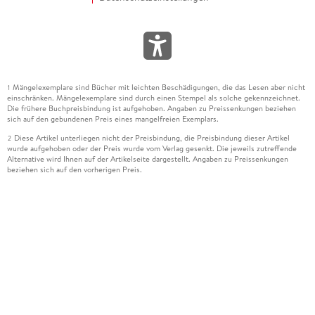
Mängelexemplare sind Bücher mit leichten Beschädigungen, die das Lesen aber nicht
1
einschränken. Mängelexemplare sind durch einen Stempel als solche gekennzeichnet.
Die frühere Buchpreisbindung ist aufgehoben. Angaben zu Preissenkungen beziehen
sich auf den gebundenen Preis eines mangelfreien Exemplars.
Diese Artikel unterliegen nicht der Preisbindung, die Preisbindung dieser Artikel
2
wurde aufgehoben oder der Preis wurde vom Verlag gesenkt. Die jeweils zutreffende
Alternative wird Ihnen auf der Artikelseite dargestellt. Angaben zu Preissenkungen
beziehen sich auf den vorherigen Preis.
Durch Öffnen der Leseprobe willigen Sie ein, dass Daten an den Anbieter der
3
Leseprobe übermittelt werden.
Der gebundene Preis dieses Artikels wird nach Ablauf des auf der Artikelseite
4
dargestellten Datums vom Verlag angehoben.
Der Preisvergleich bezieht sich auf die unverbindliche Preisempfehlung (UVP) des
5
Herstellers.
Der gebundene Preis dieses Artikels wurde vom Verlag gesenkt. Angaben zu
6
Preissenkungen beziehen sich auf den vorherigen Preis.
Die Preisbindung dieses Artikels wurde aufgehoben. Angaben zu Preissenkungen
7