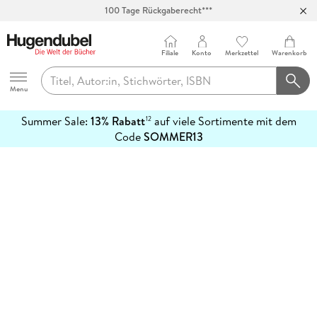
100 Tage Rückgaberecht***
Abholung in über 100 Filialen
Filiale
Konto
Merkzettel
Warenkorb
Hugendubel
Menu
Summer Sale:
13% Rabatt
auf viele Sortimente mit dem
12
mehr
Code
SOMMER13
erfahren