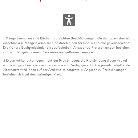
Mängelexemplare sind Bücher mit leichten Beschädigungen, die das Lesen aber nicht
1
einschränken. Mängelexemplare sind durch einen Stempel als solche gekennzeichnet.
Die frühere Buchpreisbindung ist aufgehoben. Angaben zu Preissenkungen beziehen
sich auf den gebundenen Preis eines mangelfreien Exemplars.
Diese Artikel unterliegen nicht der Preisbindung, die Preisbindung dieser Artikel
2
wurde aufgehoben oder der Preis wurde vom Verlag gesenkt. Die jeweils zutreffende
Alternative wird Ihnen auf der Artikelseite dargestellt. Angaben zu Preissenkungen
beziehen sich auf den vorherigen Preis.
Durch Öffnen der Leseprobe willigen Sie ein, dass Daten an den Anbieter der
3
Leseprobe übermittelt werden.
Der gebundene Preis dieses Artikels wird nach Ablauf des auf der Artikelseite
4
dargestellten Datums vom Verlag angehoben.
Der Preisvergleich bezieht sich auf die unverbindliche Preisempfehlung (UVP) des
5
Herstellers.
Der gebundene Preis dieses Artikels wurde vom Verlag gesenkt. Angaben zu
6
Preissenkungen beziehen sich auf den vorherigen Preis.
Die Preisbindung dieses Artikels wurde aufgehoben. Angaben zu Preissenkungen
7