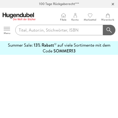
100 Tage Rückgaberecht***
Abholung in über 100 Filialen
Filiale
Konto
Merkzettel
Warenkorb
Hugendubel
Menu
Summer Sale:
13% Rabatt
auf viele Sortimente mit dem
12
mehr
Code
SOMMER13
erfahren