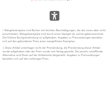
Mängelexemplare sind Bücher mit leichten Beschädigungen, die das Lesen aber nicht
1
einschränken. Mängelexemplare sind durch einen Stempel als solche gekennzeichnet.
Die frühere Buchpreisbindung ist aufgehoben. Angaben zu Preissenkungen beziehen
sich auf den gebundenen Preis eines mangelfreien Exemplars.
Diese Artikel unterliegen nicht der Preisbindung, die Preisbindung dieser Artikel
2
wurde aufgehoben oder der Preis wurde vom Verlag gesenkt. Die jeweils zutreffende
Alternative wird Ihnen auf der Artikelseite dargestellt. Angaben zu Preissenkungen
beziehen sich auf den vorherigen Preis.
Durch Öffnen der Leseprobe willigen Sie ein, dass Daten an den Anbieter der
3
Leseprobe übermittelt werden.
Der gebundene Preis dieses Artikels wird nach Ablauf des auf der Artikelseite
4
dargestellten Datums vom Verlag angehoben.
Der Preisvergleich bezieht sich auf die unverbindliche Preisempfehlung (UVP) des
5
Herstellers.
Der gebundene Preis dieses Artikels wurde vom Verlag gesenkt. Angaben zu
6
Preissenkungen beziehen sich auf den vorherigen Preis.
Die Preisbindung dieses Artikels wurde aufgehoben. Angaben zu Preissenkungen
7