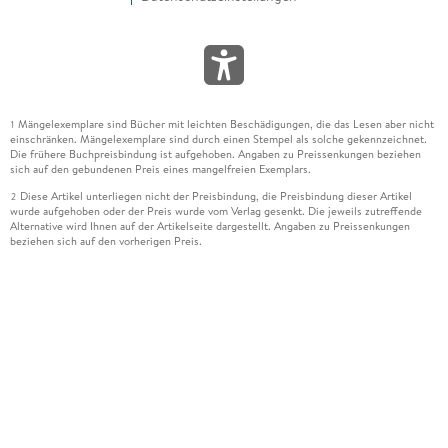
Mängelexemplare sind Bücher mit leichten Beschädigungen, die das Lesen aber nicht
1
einschränken. Mängelexemplare sind durch einen Stempel als solche gekennzeichnet.
Die frühere Buchpreisbindung ist aufgehoben. Angaben zu Preissenkungen beziehen
sich auf den gebundenen Preis eines mangelfreien Exemplars.
Diese Artikel unterliegen nicht der Preisbindung, die Preisbindung dieser Artikel
2
wurde aufgehoben oder der Preis wurde vom Verlag gesenkt. Die jeweils zutreffende
Alternative wird Ihnen auf der Artikelseite dargestellt. Angaben zu Preissenkungen
beziehen sich auf den vorherigen Preis.
Durch Öffnen der Leseprobe willigen Sie ein, dass Daten an den Anbieter der
3
Leseprobe übermittelt werden.
Der gebundene Preis dieses Artikels wird nach Ablauf des auf der Artikelseite
4
dargestellten Datums vom Verlag angehoben.
Der Preisvergleich bezieht sich auf die unverbindliche Preisempfehlung (UVP) des
5
Herstellers.
Der gebundene Preis dieses Artikels wurde vom Verlag gesenkt. Angaben zu
6
Preissenkungen beziehen sich auf den vorherigen Preis.
Die Preisbindung dieses Artikels wurde aufgehoben. Angaben zu Preissenkungen
7