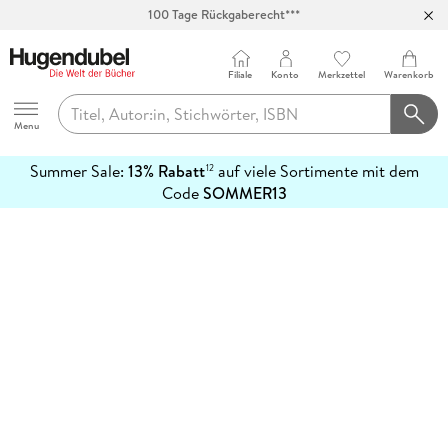
100 Tage Rückgaberecht***
Abholung in über 100 Filialen
Filiale
Konto
Merkzettel
Warenkorb
Hugendubel
Menu
Summer Sale:
13% Rabatt
auf viele Sortimente mit dem
12
mehr
Code
SOMMER13
erfahren