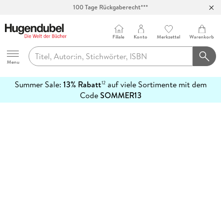
100 Tage Rückgaberecht***
Abholung in über 100 Filialen
Filiale
Konto
Merkzettel
Warenkorb
Hugendubel
Menu
Summer Sale:
13% Rabatt
auf viele Sortimente mit dem
12
mehr
Code
SOMMER13
erfahren