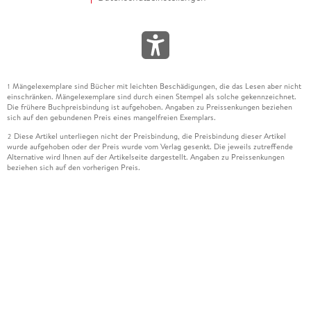
Mängelexemplare sind Bücher mit leichten Beschädigungen, die das Lesen aber nicht
1
einschränken. Mängelexemplare sind durch einen Stempel als solche gekennzeichnet.
Die frühere Buchpreisbindung ist aufgehoben. Angaben zu Preissenkungen beziehen
sich auf den gebundenen Preis eines mangelfreien Exemplars.
Diese Artikel unterliegen nicht der Preisbindung, die Preisbindung dieser Artikel
2
wurde aufgehoben oder der Preis wurde vom Verlag gesenkt. Die jeweils zutreffende
Alternative wird Ihnen auf der Artikelseite dargestellt. Angaben zu Preissenkungen
beziehen sich auf den vorherigen Preis.
Durch Öffnen der Leseprobe willigen Sie ein, dass Daten an den Anbieter der
3
Leseprobe übermittelt werden.
Der gebundene Preis dieses Artikels wird nach Ablauf des auf der Artikelseite
4
dargestellten Datums vom Verlag angehoben.
Der Preisvergleich bezieht sich auf die unverbindliche Preisempfehlung (UVP) des
5
Herstellers.
Der gebundene Preis dieses Artikels wurde vom Verlag gesenkt. Angaben zu
6
Preissenkungen beziehen sich auf den vorherigen Preis.
Die Preisbindung dieses Artikels wurde aufgehoben. Angaben zu Preissenkungen
7