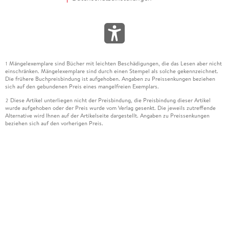
Mängelexemplare sind Bücher mit leichten Beschädigungen, die das Lesen aber nicht
1
einschränken. Mängelexemplare sind durch einen Stempel als solche gekennzeichnet.
Die frühere Buchpreisbindung ist aufgehoben. Angaben zu Preissenkungen beziehen
sich auf den gebundenen Preis eines mangelfreien Exemplars.
Diese Artikel unterliegen nicht der Preisbindung, die Preisbindung dieser Artikel
2
wurde aufgehoben oder der Preis wurde vom Verlag gesenkt. Die jeweils zutreffende
Alternative wird Ihnen auf der Artikelseite dargestellt. Angaben zu Preissenkungen
beziehen sich auf den vorherigen Preis.
Durch Öffnen der Leseprobe willigen Sie ein, dass Daten an den Anbieter der
3
Leseprobe übermittelt werden.
Der gebundene Preis dieses Artikels wird nach Ablauf des auf der Artikelseite
4
dargestellten Datums vom Verlag angehoben.
Der Preisvergleich bezieht sich auf die unverbindliche Preisempfehlung (UVP) des
5
Herstellers.
Der gebundene Preis dieses Artikels wurde vom Verlag gesenkt. Angaben zu
6
Preissenkungen beziehen sich auf den vorherigen Preis.
Die Preisbindung dieses Artikels wurde aufgehoben. Angaben zu Preissenkungen
7