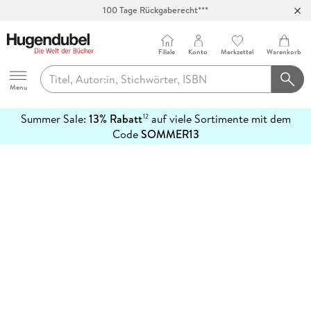
100 Tage Rückgaberecht***
Abholung in über 100 Filialen
Filiale
Konto
Merkzettel
Warenkorb
Hugendubel
Menu
Summer Sale:
13% Rabatt
auf viele Sortimente mit dem
12
mehr
Code
SOMMER13
erfahren